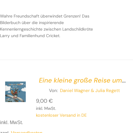
Wahre Freundschaft überwindet Grenzen! Das
Bilderbuch über die inspirierende Kennenlerngeschichte
Wahre Freundschaft überwindet Grenzen! Das
zwischen Landschildkröte Larry und Familienhund
Bilderbuch über die inspirierende
Cricket.
Kennenlerngeschichte zwischen Landschildkröte
Larry und Familienhund Cricket.
Eine kleine große Reise um
die Welt
Von:
Daniel Wagner
& Julia Regett
9,00
€
inkl. MwSt.
kostenloser Versand in DE
inkl. MwSt.