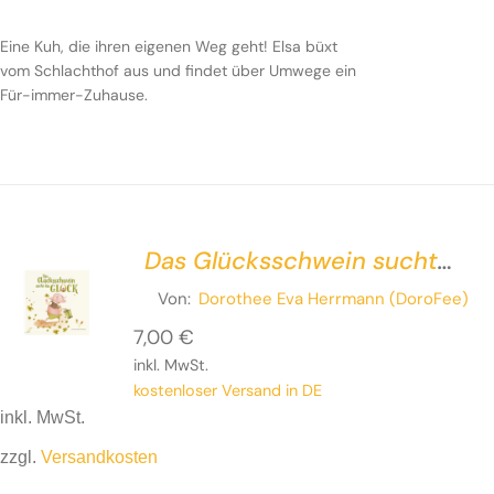
Eine Kuh, die ihren eigenen Weg geht! Elsa büxt
vom Schlachthof aus und findet über Umwege ein
Für-immer-Zuhause.
Das Glücksschwein sucht
das Glück
Von:
Dorothee Eva Herrmann (DoroFee)
7,00
€
inkl. MwSt.
kostenloser Versand in DE
inkl. MwSt.
zzgl.
Versandkosten