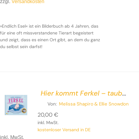
zzgl.
Versandkosten
»Endlich Esel« ist ein Bilderbuch ab 4 Jahren, das
für eine oft missverstandene Tierart begeistert
und zeigt, dass es einen Ort gibt, an dem du ganz
du selbst sein darfst!
Hier kommt Ferkel – taub
und blind der Nase nach
Von:
Melissa Shapiro
& Ellie Snowdon
20,00
€
inkl. MwSt.
kostenloser Versand in DE
inkl. MwSt.