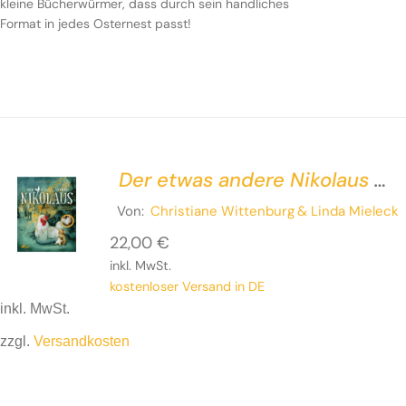
kleine Bücherwürmer, dass durch sein handliches
Format in jedes Osternest passt!
Der etwas andere Nikolaus –
Eine ziemlich wahre
Von:
Christiane Wittenburg
& Linda Mieleck
Geschichte
22,00
€
inkl. MwSt.
kostenloser Versand in DE
inkl. MwSt.
zzgl.
Versandkosten