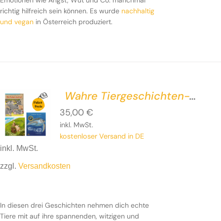
Emotionen wie Angst, Wut und Co. manchmal
richtig hilfreich sein können. Es wurde
nachhaltig
und vegan
in Österreich produziert.
Wahre Tiergeschichten-
Paket
35,00
€
inkl. MwSt.
kostenloser Versand in DE
inkl. MwSt.
zzgl.
Versandkosten
In diesen drei Geschichten nehmen dich echte
Tiere mit auf ihre spannenden, witzigen und