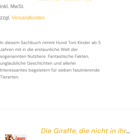
inkl. MwSt.
zzgl.
Versandkosten
In diesem Sachbuch nimmt Hund Toni Kinder ab 5
Jahren mit in die erstaunliche Welt der sogenannten
In diesem Sachbuch nimmt Hund Toni Kinder ab 5
Nutztiere. Fantastische Fakten, unglaubliche
Jahren mit in die erstaunliche Welt der
Geschichten und allerlei Interessantes begeistern für
sogenannten Nutztiere. Fantastische Fakten,
sieben faszinierende Tierarten.
unglaubliche Geschichten und allerlei
Interessantes begeistern für sieben faszinierende
Tierarten.
Die Giraffe, die nicht in ihr
Buch passte