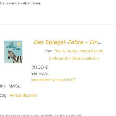
berührenden Abenteuer.
Das Spiegel-Zebra – Ein
Wendebuch
Von:
Tina A. Pupis
, Marta Bartolj
& Alexandra Natalie Zaleznik
20,00
€
inkl. MwSt.
kostenloser Versand in DE
inkl. MwSt.
zzgl.
Versandkosten