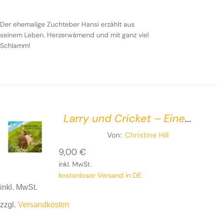
Der ehemalige Zuchteber Hansi erzählt aus seinem
Leben.
Herzerwämend
und mit ganz viel Schlamm!
Der ehemalige Zuchteber Hansi erzählt aus
seinem Leben.
Herzerwämend
und mit ganz viel
Schlamm!
Larry und Cricket – Eine
außergewöhnliche
Von:
Christine Hill
Freundschaft
9,00
€
inkl. MwSt.
kostenloser Versand in DE
inkl. MwSt.
zzgl.
Versandkosten