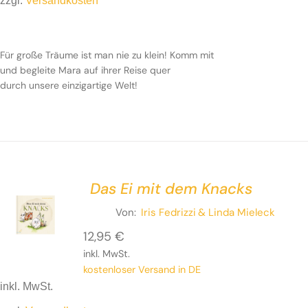
zzgl.
Versandkosten
Für große Träume ist man nie zu klein!
Komm mit und
begleite Mara auf ihrer Reise quer durch
unsere
Für große Träume ist man nie zu klein!
Komm mit
einzigartige
Welt!
und begleite Mara auf ihrer Reise quer
durch
unsere einzigartige
Welt!
Das Ei mit dem Knacks
Von:
Iris Fedrizzi
& Linda Mieleck
12,95
€
inkl. MwSt.
kostenloser Versand in DE
inkl. MwSt.