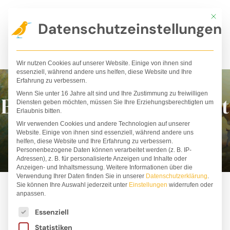
Zum
Mit die
Inhalt
Datenschutzeinstellungen
springen
Wir nutzen Cookies auf unserer Website. Einige von ihnen sind
essenziell, während andere uns helfen, diese Website und Ihre
Erfahrung zu verbessern.
Wenn Sie unter 16 Jahre alt sind und Ihre Zustimmung zu freiwilligen
Bilderbücher für die Welt
Diensten geben möchten, müssen Sie Ihre Erziehungsberechtigten um
Erlaubnis bitten.
von morgen!
Wir verwenden Cookies und andere Technologien auf unserer
Website. Einige von ihnen sind essenziell, während andere uns
helfen, diese Website und Ihre Erfahrung zu verbessern.
Personenbezogene Daten können verarbeitet werden (z. B. IP-
Adressen), z. B. für personalisierte Anzeigen und Inhalte oder
Anzeigen- und Inhaltsmessung.
Weitere Informationen über die
Verwendung Ihrer Daten finden Sie in unserer
Datenschutzerklärung
.
Sie können Ihre Auswahl jederzeit unter
Einstellungen
widerrufen oder
anpassen.
Es folgt eine Liste der Service-Gruppen, für die ei
Essenziell
ALLE
BESTSELLER
BÜCHER
PAKETE
Statistiken