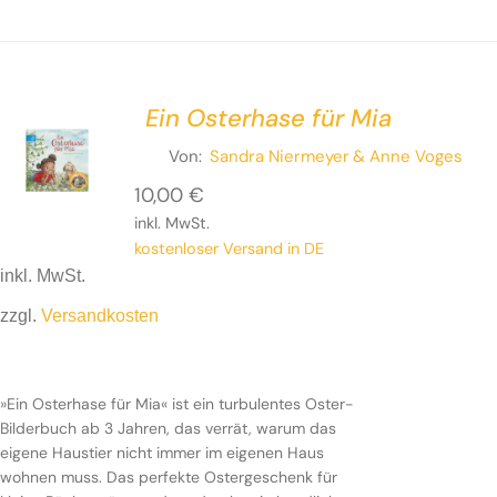
Ein Osterhase für Mia
Von:
Sandra Niermeyer
& Anne Voges
10,00
€
inkl. MwSt.
kostenloser Versand in DE
inkl. MwSt.
zzgl.
Versandkosten
»Ein Osterhase für Mia« ist ein turbulentes Oster-
Bilderbuch ab 3 Jahren, das verrät, warum das eigene
»Ein Osterhase für Mia« ist ein turbulentes Oster-
Haustier nicht immer im eigenen Haus wohnen muss.
Bilderbuch ab 3 Jahren, das verrät, warum das
Das perfekte Ostergeschenk für kleine Bücherwürmer,
eigene Haustier nicht immer im eigenen Haus
dass durch sein handliches Format in jedes Osternest
wohnen muss. Das perfekte Ostergeschenk für
passt!