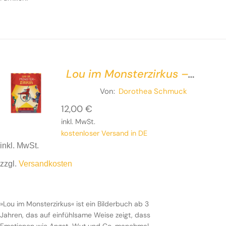
Lou im Monsterzirkus –
Manege frei für Angst, Wut
Von:
Dorothea Schmuck
und Co.
12,00
€
inkl. MwSt.
kostenloser Versand in DE
inkl. MwSt.
zzgl.
Versandkosten
»Lou im Monsterzirkus« ist ein Bilderbuch ab 3
Jahren, das auf einfühlsame Weise zeigt, dass
nachhaltig und vegan