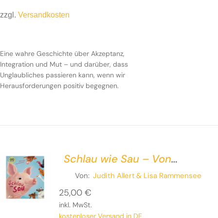
zzgl.
Versandkosten
Eine wahre Geschichte über Akzeptanz,
Integration und Mut – und darüber, dass
Unglaubliches passieren kann, wenn wir
Herausforderungen positiv begegnen.
Schlau wie Sau – Von
sprechenden Schweinen,
Von:
Judith Allert
& Lisa Rammensee
kuschelnden Kühen und Co.
25,00
€
inkl. MwSt.
kostenloser Versand in DE