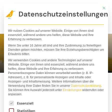
Zum
Mit die
Inhalt
Datenschutzeinstellungen
springen
Wir nutzen Cookies auf unserer Website. Einige von ihnen sind
essenziell, während andere uns helfen, diese Website und Ihre
Erfahrung zu verbessern.
Wenn Sie unter 16 Jahre alt sind und Ihre Zustimmung zu freiwilligen
Bestseller
Diensten geben möchten, müssen Sie Ihre Erziehungsberechtigten um
Erlaubnis bitten.
Wir verwenden Cookies und andere Technologien auf unserer
Website. Einige von ihnen sind essenziell, während andere uns
helfen, diese Website und Ihre Erfahrung zu verbessern.
Personenbezogene Daten können verarbeitet werden (z. B. IP-
Adressen), z. B. für personalisierte Anzeigen und Inhalte oder
Anzeigen- und Inhaltsmessung.
Weitere Informationen über die
Verwendung Ihrer Daten finden Sie in unserer
Datenschutzerklärung
.
Sie können Ihre Auswahl jederzeit unter
Einstellungen
widerrufen oder
ALLE
BESTSELLER
BÜCHER
PAKETE
anpassen.
Es folgt eine Liste der Service-Gruppen, für die ei
STOFFTIERE
T-SHIRTS
Essenziell
Statistiken