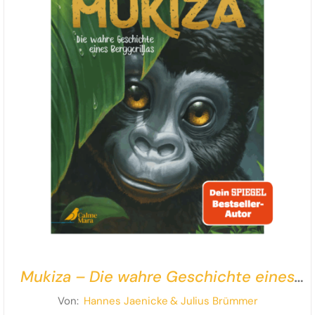
Mukiza – Die wahre Geschichte eines
Berggorillas
Von:
Hannes Jaenicke
& Julius Brümmer