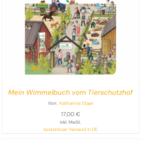
Mein Wimmelbuch vom Tierschutzhof
Von:
Katharina Staar
17,00
€
inkl. MwSt.
kostenloser Versand in DE