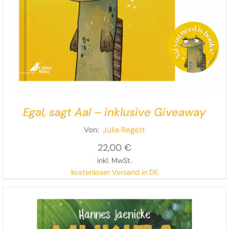
Egal, sagt Aal – inklusive Giveaway
Von:
Julia Regett
22,00
€
inkl. MwSt.
kostenloser Versand in DE