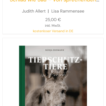
Schweinen, kuschelnden Kühen und
Judith Allert
Lisa Rammensee
Co.
25,00
€
inkl. MwSt.
kostenloser Versand in DE
In diesem Sachbuch nimmt Hund Toni Kinder ab 5
Jahren mit in die erstaunliche Welt der sogenannten
Nutztiere. Fantastische Fakten, unglaubliche
Geschichten und allerlei Interessantes begeistern für
sieben faszinierende Tierarten.