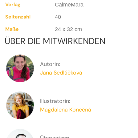
Verlag
CalmeMara
Seitenzahl
40
Maße
24 x 32 cm
ÜBER DIE MITWIRKENDEN
Autorin:
Jana Sedláčková
Illustratorin:
Magdalena Konečná
Übersetzer: