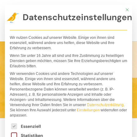
Zum
Mit die
Inhalt
Datenschutzeinstellungen
springen
Wir nutzen Cookies auf unserer Website. Einige von ihnen sind
essenziell, während andere uns helfen, diese Website und Ihre
Erfahrung zu verbessern.
Wenn Sie unter 16 Jahre alt sind und Ihre Zustimmung zu freiwilligen
Eine Hommage an die
Diensten geben möchten, müssen Sie Ihre Erziehungsberechtigten um
Erlaubnis bitten.
Farbenpracht der
Wir verwenden Cookies und andere Technologien auf unserer
Website. Einige von ihnen sind essenziell, während andere uns
helfen, diese Website und Ihre Erfahrung zu verbessern.
Personenbezogene Daten können verarbeitet werden (z. B. IP-
Welt!
Adressen), z. B. für personalisierte Anzeigen und Inhalte oder
Anzeigen- und Inhaltsmessung.
Weitere Informationen über die
Verwendung Ihrer Daten finden Sie in unserer
Datenschutzerklärung
.
Sie können Ihre Auswahl jederzeit unter
Einstellungen
widerrufen oder
anpassen.
Es folgt eine Liste der Service-Gruppen, für die ei
Essenziell
Statistiken