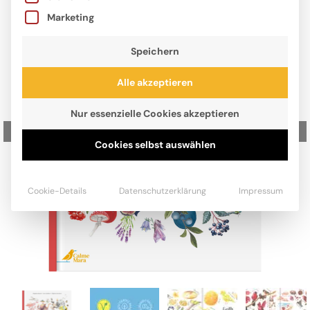
Marketing
Speichern
Alle akzeptieren
Nur essenzielle Cookies akzeptieren
Zurück
Wei
Cookies selbst auswählen
Cookie-Details
Datenschutzerklärung
Impressum