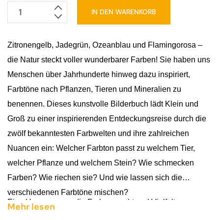
IN DEN WARENKORB
So
bunt
ist
Zitronengelb, Jadegrün, Ozeanblau und Flamingorosa –
die
die Natur steckt voller wunderbarer Farben! Sie haben uns
Natur!
Menschen über Jahrhunderte hinweg dazu inspiriert,
Menge
Farbtöne nach Pflanzen, Tieren und Mineralien zu
benennen. Dieses kunstvolle Bilderbuch lädt Klein und
Groß zu einer inspirierenden Entdeckungsreise durch die
zwölf bekanntesten Farbwelten und ihre zahlreichen
Nuancen ein: Welcher Farbton passt zu welchem Tier,
welcher Pflanze und welchem Stein? Wie schmecken
Farben? Wie riechen sie? Und wie lassen sich die
verschiedenen Farbtöne mischen?
Eine Hommage an die Farbenpracht und Vielfalt unserer
Mehr lesen
Natur, die zum Miträtseln, Staunen und Kreativ-Werden