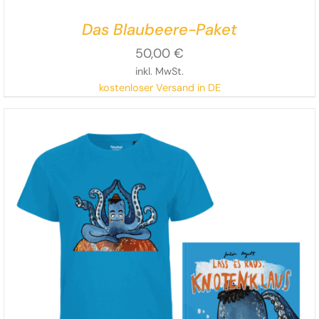
Das Blaubeere-Paket
50,00
€
inkl. MwSt.
kostenloser Versand in DE