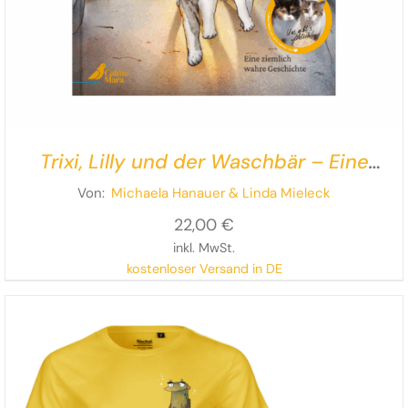
Trixi, Lilly und der Waschbär – Eine
ziemlich wahre Geschichte
Von:
Michaela Hanauer
& Linda Mieleck
22,00
€
inkl. MwSt.
kostenloser Versand in DE