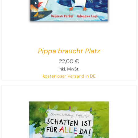
Pippa braucht Platz
22,00
€
inkl. MwSt.
kostenloser Versand in DE
In humorvoller Sprache und lebendigen Bildern zeigen
Deborah Kerbel und
Udayana Lugo, dass der
respektvolle Umgang mit unterschiedlichen
Bedürfnissen
Eisberge versetzen kann.