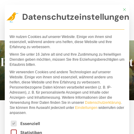
Zum
Mit die
Inhalt
Datenschutzeinstellungen
springen
Wir nutzen Cookies auf unserer Website. Einige von ihnen sind
essenziell, während andere uns helfen, diese Website und Ihre
Erfahrung zu verbessern.
Wenn Sie unter 16 Jahre alt sind und Ihre Zustimmung zu freiwilligen
Bilderbücher für die Welt
Diensten geben möchten, müssen Sie Ihre Erziehungsberechtigten um
Erlaubnis bitten.
von morgen!
Wir verwenden Cookies und andere Technologien auf unserer
Website. Einige von ihnen sind essenziell, während andere uns
helfen, diese Website und Ihre Erfahrung zu verbessern.
Personenbezogene Daten können verarbeitet werden (z. B. IP-
Adressen), z. B. für personalisierte Anzeigen und Inhalte oder
Anzeigen- und Inhaltsmessung.
Weitere Informationen über die
Verwendung Ihrer Daten finden Sie in unserer
Datenschutzerklärung
.
Sie können Ihre Auswahl jederzeit unter
Einstellungen
widerrufen oder
anpassen.
Es folgt eine Liste der Service-Gruppen, für die ei
Essenziell
ALLE
BESTSELLER
BÜCHER
PAKETE
Statistiken