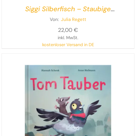
Siggi Silberfisch – Staubige
Weihnachten
Von:
Julia Regett
22,00
€
inkl. MwSt.
kostenloser Versand in DE