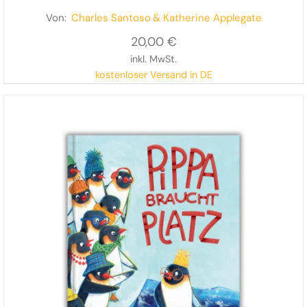
Ottergeschichte
Von:
Charles Santoso
& Katherine Applegate
20,00
€
inkl. MwSt.
kostenloser Versand in DE