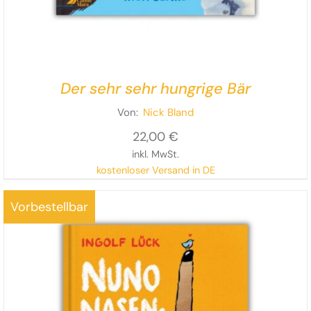
Der sehr sehr hungrige Bär
Von:
Nick Bland
22,00
€
inkl. MwSt.
kostenloser Versand in DE
Eine bärenstarke Geschichte über die Suche nach
Vorbestellbar
einem netten Plätzchen für
einen unerwarteten Gast –
überraschend, mitreißend und zum Brüllen komisch!