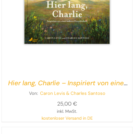
Hier lang, Charlie – Inspiriert von einer
wahren Freundschaft
Von:
Caron Levis
& Charles Santoso
25,00
€
inkl. MwSt.
kostenloser Versand in DE