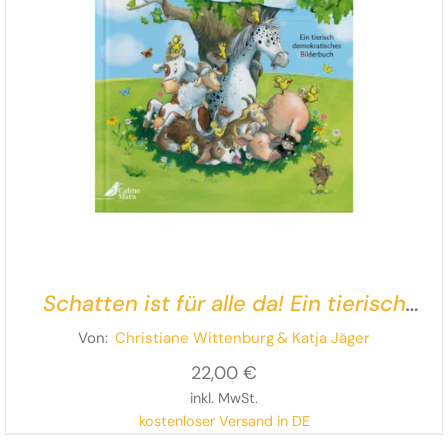
Schatten ist für alle da! Ein tierisch
demokratisches Bilderbuch
Von:
Christiane Wittenburg
& Katja Jäger
22,00
€
inkl. MwSt.
kostenloser Versand in DE