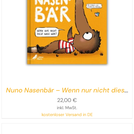
Nuno Nasenbär – Wenn nur nicht diese
Nase wär‘!
22,00
€
inkl. MwSt.
kostenloser Versand in DE
Eine humorvolle Bilderbuchgeschichte über
Perspektivwechsel, Selbstakzeptanz
und die Kraft der