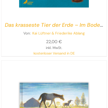
Das krasseste Tier der Erde – Im Boden
ist der Wurm drin!
Von:
Kai Lüftner
& Friederike Ablang
22,00
€
inkl. MwSt.
kostenloser Versand in DE