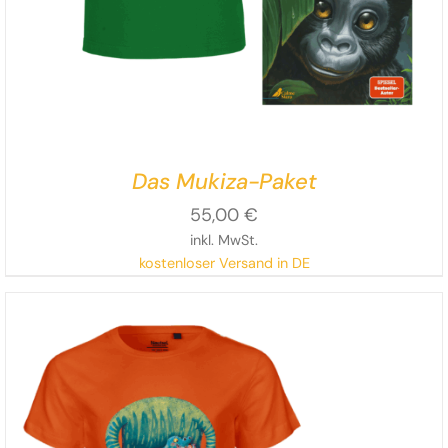
Das Mukiza-Paket
55,00
€
inkl. MwSt.
kostenloser Versand in DE
Mukiza