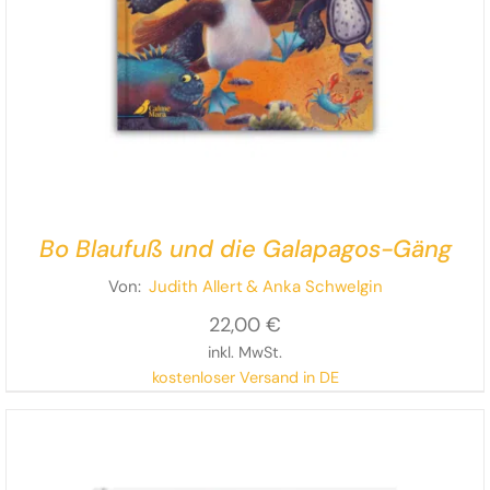
Bo Blaufuß und die Galapagos-Gäng
Von:
Judith Allert
& Anka Schwelgin
22,00
€
inkl. MwSt.
kostenloser Versand in DE
Turbulent und augenzwinkernd erzählen Judith Allert
und Anka Schwelgin vom Umgang mit Enttäuschungen
und einer Gäng voller bereichernder Unterschiede.