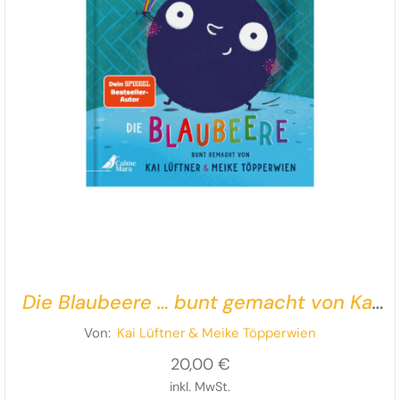
Die Blaubeere … bunt gemacht von Kai
Lüftner und Meike Töpperwien
Von:
Kai Lüftner
& Meike Töpperwien
20,00
€
inkl. MwSt.