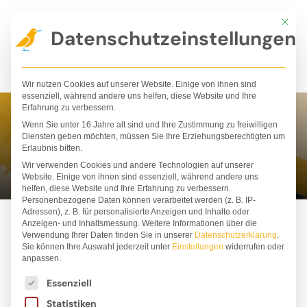
Zum
Mit die
Inhalt
Datenschutzeinstellungen
springen
Wir nutzen Cookies auf unserer Website. Einige von ihnen sind
essenziell, während andere uns helfen, diese Website und Ihre
Erfahrung zu verbessern.
Wenn Sie unter 16 Jahre alt sind und Ihre Zustimmung zu freiwilligen
Kai Lüftner
Diensten geben möchten, müssen Sie Ihre Erziehungsberechtigten um
Erlaubnis bitten.
Wir verwenden Cookies und andere Technologien auf unserer
Website. Einige von ihnen sind essenziell, während andere uns
helfen, diese Website und Ihre Erfahrung zu verbessern.
Personenbezogene Daten können verarbeitet werden (z. B. IP-
Adressen), z. B. für personalisierte Anzeigen und Inhalte oder
Anzeigen- und Inhaltsmessung.
Weitere Informationen über die
Verwendung Ihrer Daten finden Sie in unserer
Datenschutzerklärung
.
Sie können Ihre Auswahl jederzeit unter
Einstellungen
widerrufen oder
anpassen.
Es folgt eine Liste der Service-Gruppen, für die ei
Essenziell
Statistiken