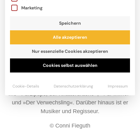
Marketing
Speichern
Alle akzeptieren
Nur essenzielle Cookies akzeptieren
Cookies selbst auswählen
Kai Lüftner war irgendwann mal Sozialarbeiter und
Pizza-Fahrer in Berlin.
Heute ist er Autor von Kinder- und Jugendbüchern
Cookie-Details
Datenschutzerklärung
Impressum
wie »Furzipups, der Knatterdrache«, »Für immer«
und »Der Verwechsling«. Darüber hinaus ist er
Musiker und Regisseur.
© Conni Fieguth