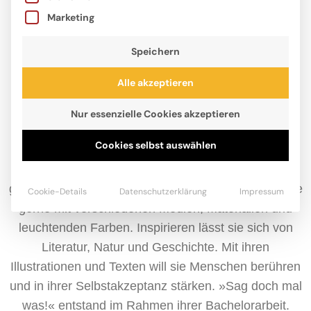
Marketing
Speichern
Alle akzeptieren
Nur essenzielle Cookies akzeptieren
Cookies selbst auswählen
Carina Thomas studiert Kommunikationsdesign in
Bielefeld. Sie liebt es, zu
gestalten und zu illustrieren. Dabei experimentiert sie
Cookie-Details
Datenschutzerklärung
Impressum
gerne mit verschiedenen Medien, Materialien und
leuchtenden Farben. Inspirieren lässt sie sich von
Literatur, Natur und Geschichte. Mit ihren
Illustrationen und Texten will sie Menschen berühren
und in ihrer Selbstakzeptanz stärken. »Sag doch mal
was!« entstand im Rahmen ihrer Bachelorarbeit.