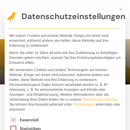
Zum
Mit die
Inhalt
Datenschutzeinstellungen
springen
Wir nutzen Cookies auf unserer Website. Einige von ihnen sind
essenziell, während andere uns helfen, diese Website und Ihre
Erfahrung zu verbessern.
Wenn Sie unter 16 Jahre alt sind und Ihre Zustimmung zu freiwilligen
Carina Thomas
Diensten geben möchten, müssen Sie Ihre Erziehungsberechtigten um
Erlaubnis bitten.
Wir verwenden Cookies und andere Technologien auf unserer
Website. Einige von ihnen sind essenziell, während andere uns
helfen, diese Website und Ihre Erfahrung zu verbessern.
Personenbezogene Daten können verarbeitet werden (z. B. IP-
Adressen), z. B. für personalisierte Anzeigen und Inhalte oder
Anzeigen- und Inhaltsmessung.
Weitere Informationen über die
Verwendung Ihrer Daten finden Sie in unserer
Datenschutzerklärung
.
Sie können Ihre Auswahl jederzeit unter
Einstellungen
widerrufen oder
anpassen.
Es folgt eine Liste der Service-Gruppen, für die ei
Essenziell
Statistiken