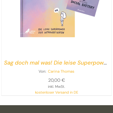
Sag doch mal was! Die leise Superpower
der Introvertierten – inklusive
Von:
Carina Thomas
Giveaway
20,00
€
inkl. MwSt.
kostenloser Versand in DE