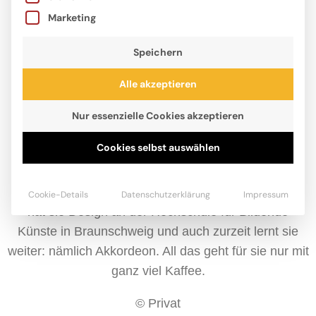
Marketing
Speichern
Alle akzeptieren
Nur essenzielle Cookies akzeptieren
Cookies selbst auswählen
Meike Töpperwien illustriert – wenn sie nicht gerade
mit ihrem Kind im Lastenrad durch Braunschweig
saust – Bücher, Zeitschriften und anderes. Studiert
Cookie-Details
Datenschutzerklärung
Impressum
hat sie Design an der Hochschule für Bildende
Künste in Braunschweig und auch zurzeit lernt sie
weiter: nämlich Akkordeon. All das geht für sie nur mit
ganz viel Kaffee.
© Privat