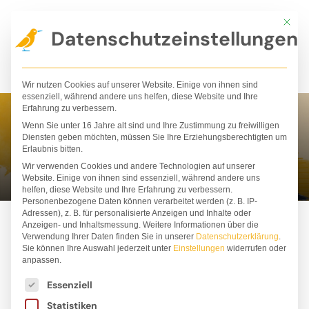
Zum
Mit die
Inhalt
Datenschutzeinstellungen
springen
Wir nutzen Cookies auf unserer Website. Einige von ihnen sind
essenziell, während andere uns helfen, diese Website und Ihre
Erfahrung zu verbessern.
Wenn Sie unter 16 Jahre alt sind und Ihre Zustimmung zu freiwilligen
Meike Töpperwien
Diensten geben möchten, müssen Sie Ihre Erziehungsberechtigten um
Erlaubnis bitten.
Wir verwenden Cookies und andere Technologien auf unserer
Website. Einige von ihnen sind essenziell, während andere uns
helfen, diese Website und Ihre Erfahrung zu verbessern.
Personenbezogene Daten können verarbeitet werden (z. B. IP-
Adressen), z. B. für personalisierte Anzeigen und Inhalte oder
Anzeigen- und Inhaltsmessung.
Weitere Informationen über die
Verwendung Ihrer Daten finden Sie in unserer
Datenschutzerklärung
.
Sie können Ihre Auswahl jederzeit unter
Einstellungen
widerrufen oder
anpassen.
Es folgt eine Liste der Service-Gruppen, für die ei
Essenziell
Statistiken