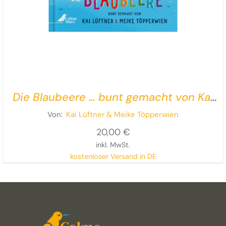
Die Blaubeere … bunt gemacht von Kai
Lüftner und Meike Töpperwien
Von:
Kai Lüftner
& Meike Töpperwien
20,00
€
inkl. MwSt.
kostenloser Versand in DE