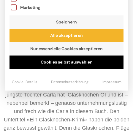
Marketing
Speichern
Alle akzeptieren
Nur essenzielle Cookies akzeptieren
Jost Hinrich, Jahrgang 1964, ist Vater von vier
Cookies selbst auswählen
erwachsenen Kindern. Im echten Leben beschäftigt
er sich selten mit Kriminalfällen, aber mit
Cookie-Details
Datenschutzerklärung
Impressum
Krankenhäusern kennt er sich bestens aus. Seine
jüngste Tochter Carla hat Glasknochen OI und ist –
nebenbei bemerkt – genauso unternehmungslustig
und frech wie die Carla in diesem Buch. Den
Untertitel »Ein Glasknochen-Krimi« haben die beiden
ganz bewusst gewählt. Denn die Glasknochen, Flüge