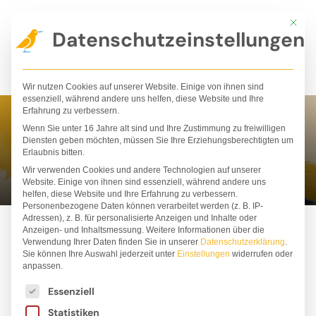
Zum
Mit die
Inhalt
Datenschutzeinstellungen
springen
Wir nutzen Cookies auf unserer Website. Einige von ihnen sind
essenziell, während andere uns helfen, diese Website und Ihre
Erfahrung zu verbessern.
Wenn Sie unter 16 Jahre alt sind und Ihre Zustimmung zu freiwilligen
Jost Hinrich
Diensten geben möchten, müssen Sie Ihre Erziehungsberechtigten um
Erlaubnis bitten.
Wir verwenden Cookies und andere Technologien auf unserer
Website. Einige von ihnen sind essenziell, während andere uns
helfen, diese Website und Ihre Erfahrung zu verbessern.
Personenbezogene Daten können verarbeitet werden (z. B. IP-
Adressen), z. B. für personalisierte Anzeigen und Inhalte oder
Anzeigen- und Inhaltsmessung.
Weitere Informationen über die
Verwendung Ihrer Daten finden Sie in unserer
Datenschutzerklärung
.
Sie können Ihre Auswahl jederzeit unter
Einstellungen
widerrufen oder
anpassen.
Es folgt eine Liste der Service-Gruppen, für die ei
Essenziell
Statistiken