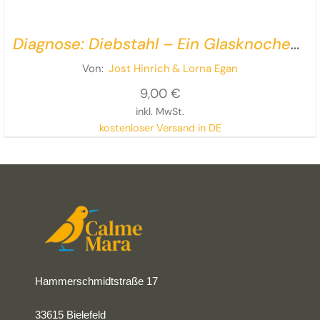
Diagnose: Diebstahl – Ein Glasknochen-
Krimi
Von:
Jost Hinrich
& Lorna Egan
9,00
€
inkl. MwSt.
kostenloser Versand in DE
Rollstuhl – na und?
Ein filmischer Krimi in extra großer
Schrift und mit zwei extra starken Protagonistinnen!
Hammerschmidtstraße 17
33615 Bielefeld