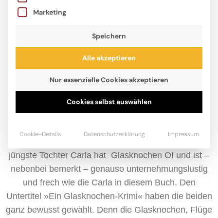
Marketing
Speichern
Alle akzeptieren
Nur essenzielle Cookies akzeptieren
Jost Hinrich, Jahrgang 1964, ist Vater von vier
Cookies selbst auswählen
erwachsenen Kindern. Im echten Leben beschäftigt
er sich selten mit Kriminalfällen, aber mit
Cookie-Details
Datenschutzerklärung
Impressum
Krankenhäusern kennt er sich bestens aus. Seine
jüngste Tochter Carla hat Glasknochen OI und ist –
nebenbei bemerkt – genauso unternehmungslustig
und frech wie die Carla in diesem Buch. Den
Untertitel »Ein Glasknochen-Krimi« haben die beiden
ganz bewusst gewählt. Denn die Glasknochen, Flüge