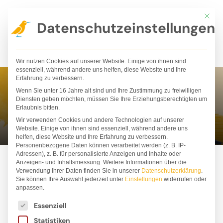
Zum
Mit die
Inhalt
Datenschutzeinstellungen
springen
Wir nutzen Cookies auf unserer Website. Einige von ihnen sind
essenziell, während andere uns helfen, diese Website und Ihre
Erfahrung zu verbessern.
Wenn Sie unter 16 Jahre alt sind und Ihre Zustimmung zu freiwilligen
Jost Hinrich
Diensten geben möchten, müssen Sie Ihre Erziehungsberechtigten um
Erlaubnis bitten.
Wir verwenden Cookies und andere Technologien auf unserer
Website. Einige von ihnen sind essenziell, während andere uns
helfen, diese Website und Ihre Erfahrung zu verbessern.
Personenbezogene Daten können verarbeitet werden (z. B. IP-
Adressen), z. B. für personalisierte Anzeigen und Inhalte oder
Anzeigen- und Inhaltsmessung.
Weitere Informationen über die
Verwendung Ihrer Daten finden Sie in unserer
Datenschutzerklärung
.
Sie können Ihre Auswahl jederzeit unter
Einstellungen
widerrufen oder
anpassen.
Es folgt eine Liste der Service-Gruppen, für die ei
Essenziell
Statistiken