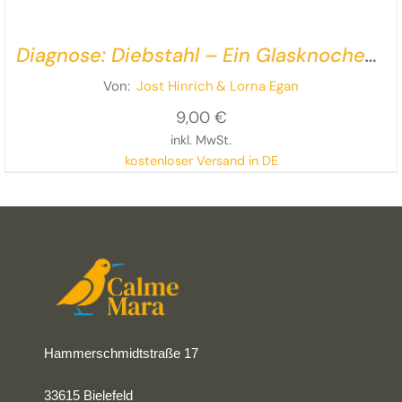
Diagnose: Diebstahl – Ein Glasknochen-
Krimi
Von:
Jost Hinrich
& Lorna Egan
9,00
€
inkl. MwSt.
kostenloser Versand in DE
Rollstuhl – na und?
Ein filmischer Krimi in extra großer
Schrift und mit zwei extra starken Protagonistinnen!
Hammerschmidtstraße 17
33615 Bielefeld