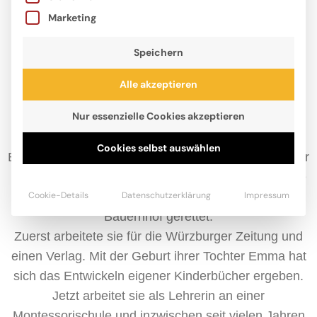
Marketing
Speichern
Alle akzeptieren
Nur essenzielle Cookies akzeptieren
Seit 2003 freiberufliche Autorin, lebt und arbeitet
Christiane Wittenburg mittlerweile im süddeutschen
Cookies selbst auswählen
Erding in einem Haus mit kleinem Garten. Ihre Kinder
Emma und Johann sind inzwischen 17 und 14 Jahre
Cookie-Details
Datenschutzerklärung
Impressum
alt, die Katze Lola hat die Familie von einem
Bauernhof gerettet.
Zuerst arbeitete sie für die Würzburger Zeitung und
einen Verlag. Mit der Geburt ihrer Tochter Emma hat
sich das Entwickeln eigener Kinderbücher ergeben.
Jetzt arbeitet sie als Lehrerin an einer
Montessorischule und inzwischen seit vielen Jahren