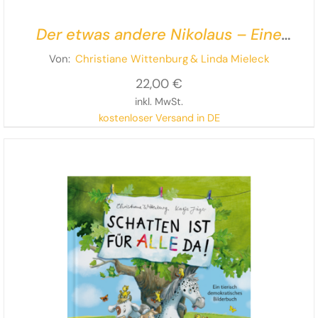
Der etwas andere Nikolaus – Eine
ziemlich wahre Geschichte
Von:
Christiane Wittenburg
& Linda Mieleck
22,00
€
inkl. MwSt.
kostenloser Versand in DE