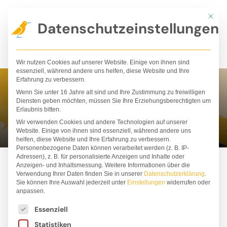
Zum
Mit die
Inhalt
Datenschutzeinstellungen
springen
Wir nutzen Cookies auf unserer Website. Einige von ihnen sind
essenziell, während andere uns helfen, diese Website und Ihre
Erfahrung zu verbessern.
Wenn Sie unter 16 Jahre alt sind und Ihre Zustimmung zu freiwilligen
Christiane Wittenburg
Diensten geben möchten, müssen Sie Ihre Erziehungsberechtigten um
Erlaubnis bitten.
Wir verwenden Cookies und andere Technologien auf unserer
Website. Einige von ihnen sind essenziell, während andere uns
helfen, diese Website und Ihre Erfahrung zu verbessern.
Personenbezogene Daten können verarbeitet werden (z. B. IP-
Adressen), z. B. für personalisierte Anzeigen und Inhalte oder
Anzeigen- und Inhaltsmessung.
Weitere Informationen über die
Verwendung Ihrer Daten finden Sie in unserer
Datenschutzerklärung
.
Sie können Ihre Auswahl jederzeit unter
Einstellungen
widerrufen oder
anpassen.
Es folgt eine Liste der Service-Gruppen, für die ei
Essenziell
Statistiken