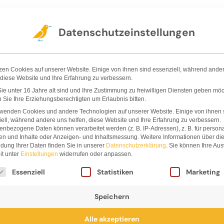
Der Verlag
Shop
Nachhaltigkeit
Ha
Datenschutzeinstellungen
zen Cookies auf unserer Website. Einige von ihnen sind essenziell, während ande
 diese Website und Ihre Erfahrung zu verbessern.
e unter 16 Jahre alt sind und Ihre Zustimmung zu freiwilligen Diensten geben möc
Sie Ihre Erziehungsberechtigten um Erlaubnis bitten.
iane
rwenden Cookies und andere Technologien auf unserer Website. Einige von ihnen 
ell, während andere uns helfen, diese Website und Ihre Erfahrung zu verbessern.
nbezogene Daten können verarbeitet werden (z. B. IP-Adressen), z. B. für persona
nburg
en und Inhalte oder Anzeigen- und Inhaltsmessung.
Weitere Informationen über di
dung Ihrer Daten finden Sie in unserer
Datenschutzerklärung
.
Sie können Ihre Au
it unter
Einstellungen
widerrufen oder anpassen.
lgt eine Liste der Service-Gruppen, für die eine Einwi
Essenziell
Statistiken
Marketing
Speichern
Alle akzeptieren