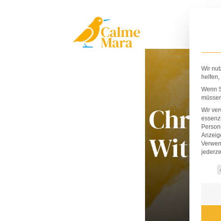
Zum
Inhalt
springen
Wir nut
helfen,
Wenn Si
müssen 
Christ
Wir ve
essenzi
Persone
Witte
Anzeig
Verwen
jederze
Es fo