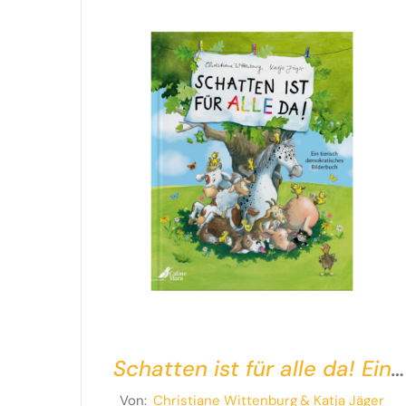
Schatten ist für alle da! Ein
tierisch demokratisches
Von:
Christiane Wittenburg
& Katja Jäger