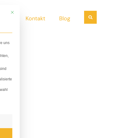
Mit diesem Button wird der Dialog geschlossen. Seine Funktionalität ist i
Suchen
ndel
Kontakt
Blog
re uns
hten,
sind
lisierte
e
swahl
lligung erteilt werden kann. Die erste Service-Gruppe i