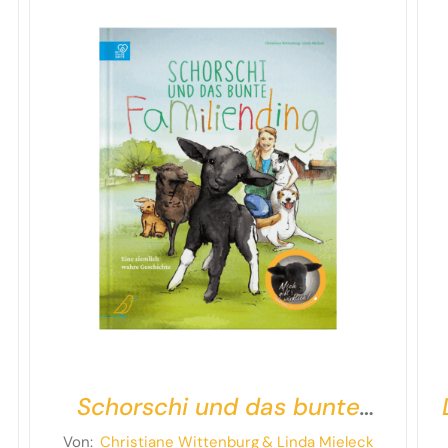
Schorschi und das bunte
Familiending
Von:
Christiane Wittenburg
& Linda Mieleck