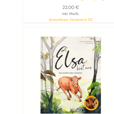
Bilderbuch
22,00
€
inkl. MwSt.
kostenloser Versand in DE