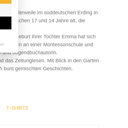
nburg mittlerweile im süddeutschen Erding in
 inzwischen 17 und 14 Jahre alt, die
Mit der Geburt ihrer Tochter Emma hat sich
ls Lehrerin an einer Montessorischule und
um
er- und Jugendbuchautorin.
 das Zeitunglesen. Mit Blick in den Garten
ch bunt gemischten Geschichten.
T-SHIRTS