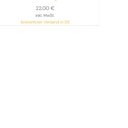
Geschichte
22,00
€
inkl. MwSt.
kostenloser Versand in DE