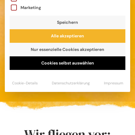
Marketing
Speichern
Alle akzeptieren
Nur essenzielle Cookies akzeptieren
Bos Blog
Cookies selbst auswählen
Lesestoff aus der CalmeMara-Welt
Cookie-Details
Datenschutzerklärung
Impressum
Wir fliegen vor: