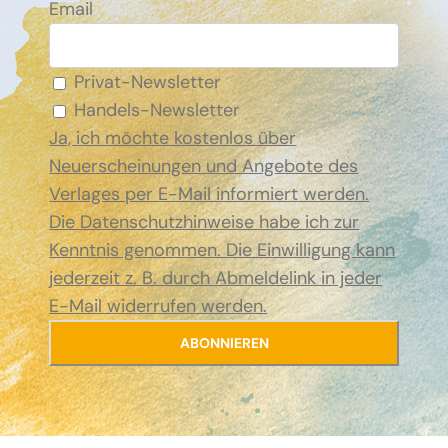
Email
Privat-Newsletter
Handels-Newsletter
Ja, ich möchte kostenlos über
Neuerscheinungen und Angebote des
Verlages per E-Mail informiert werden.
Die Datenschutzhinweise habe ich zur
Kenntnis genommen. Die Einwilligung kann
jederzeit z. B. durch Abmeldelink in jeder
E-Mail widerrufen werden.