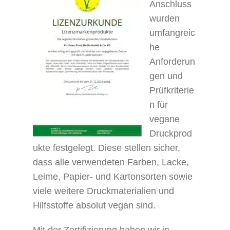
Anschluss
wurden
umfangreic
he
Anforderun
gen und
Prüfkriterie
n für
vegane
Druckprod
ukte festgelegt. Diese stellen sicher,
dass alle verwendeten Farben, Lacke,
Leime, Papier- und Kartonsorten sowie
viele weitere Druckmaterialien und
Hilfsstoffe absolut vegan sind.
Mit der Zertifizierung haben wir in