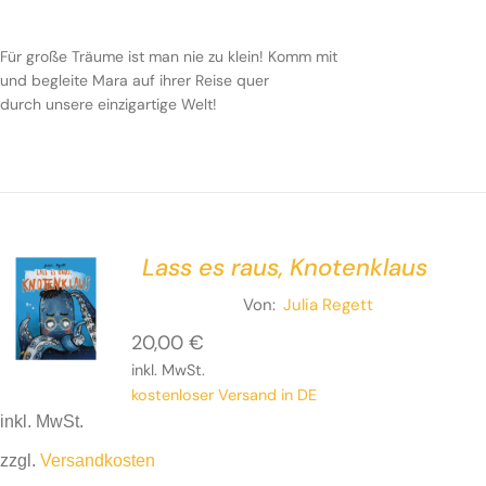
Für große Träume ist man nie zu klein!
Komm mit und
begleite Mara auf ihrer Reise quer durch
unsere
Für große Träume ist man nie zu klein!
Komm mit
einzigartige
Welt!
und begleite Mara auf ihrer Reise quer
durch
unsere einzigartige
Welt!
Lass es raus, Knotenklaus
Von:
Julia Regett
20,00
€
inkl. MwSt.
kostenloser Versand in DE
inkl. MwSt.
zzgl.
Versandkosten