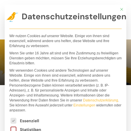
Zum
Mit die
Inhalt
Datenschutzeinstellungen
springen
Wir nutzen Cookies auf unserer Website. Einige von ihnen sind
essenziell, während andere uns helfen, diese Website und Ihre
Erfahrung zu verbessern.
Wenn Sie unter 16 Jahre alt sind und Ihre Zustimmung zu freiwilligen
Julia Regett
Diensten geben möchten, müssen Sie Ihre Erziehungsberechtigten um
Erlaubnis bitten.
Wir verwenden Cookies und andere Technologien auf unserer
Website. Einige von ihnen sind essenziell, während andere uns
helfen, diese Website und Ihre Erfahrung zu verbessern.
Personenbezogene Daten können verarbeitet werden (z. B. IP-
Adressen), z. B. für personalisierte Anzeigen und Inhalte oder
Anzeigen- und Inhaltsmessung.
Weitere Informationen über die
Verwendung Ihrer Daten finden Sie in unserer
Datenschutzerklärung
.
Sie können Ihre Auswahl jederzeit unter
Einstellungen
widerrufen oder
anpassen.
Es folgt eine Liste der Service-Gruppen, für die ei
Essenziell
Statistiken