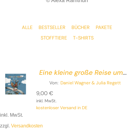
© Alexa Ramthun
ALLE
BESTSELLER
BÜCHER
PAKETE
STOFFTIERE
T-SHIRTS
Eine kleine große Reise um
die Welt
Von:
Daniel Wagner
& Julia Regett
9,00
€
inkl. MwSt.
kostenloser Versand in DE
inkl. MwSt.
zzgl.
Versandkosten