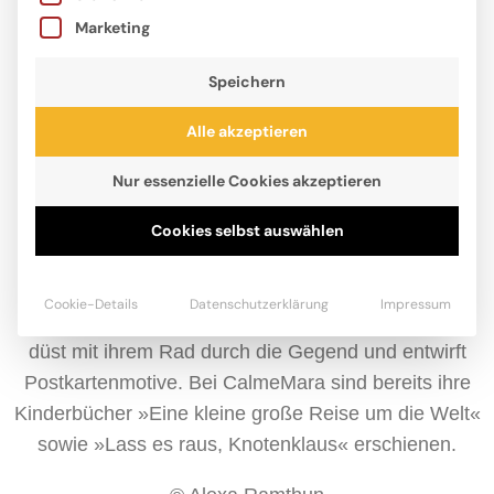
Marketing
Speichern
Alle akzeptieren
Nur essenzielle Cookies akzeptieren
Julia Regett lebt im trubeligen Köln. Den Pinsel
Cookies selbst auswählen
schwingen und die Ideen sprudeln lassen – da fängt
es bei Julia an zu kribbeln. Neben dem Illustrieren
Cookie-Details
Datenschutzerklärung
Impressum
arbeitet sie gern auf großen Leinwänden im Atelier,
düst mit ihrem Rad durch die Gegend und entwirft
Postkartenmotive. Bei CalmeMara sind bereits ihre
Kinderbücher »Eine kleine große Reise um die Welt«
sowie »Lass es raus, Knotenklaus« erschienen.