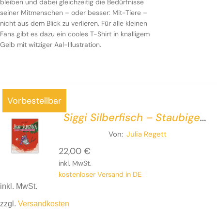
bleiben und dabei gleichzeitig die Bedürfnisse
seiner Mitmenschen – oder besser: Mit-Tiere –
nicht aus dem Blick zu verlieren. Für alle kleinen
Fans gibt es dazu ein cooles T-Shirt in knalligem
Gelb mit witziger Aal-Illustration.
Vorbestellbar
Siggi Silberfisch – Staubige
Weihnachten
Von:
Julia Regett
22,00
€
inkl. MwSt.
kostenloser Versand in DE
inkl. MwSt.
zzgl.
Versandkosten