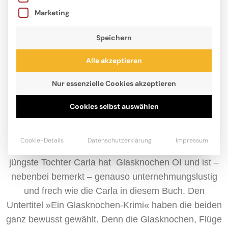
Marketing
Speichern
Alle akzeptieren
Nur essenzielle Cookies akzeptieren
Jost Hinrich, Jahrgang 1964, ist Vater von vier
Cookies selbst auswählen
erwachsenen Kindern. Im echten Leben beschäftigt
er sich selten mit Kriminalfällen, aber mit
Cookie-Details
Datenschutzerklärung
Impressum
Krankenhäusern kennt er sich bestens aus. Seine
jüngste Tochter Carla hat Glasknochen OI und ist –
nebenbei bemerkt – genauso unternehmungslustig
und frech wie die Carla in diesem Buch. Den
Untertitel »Ein Glasknochen-Krimi« haben die beiden
ganz bewusst gewählt. Denn die Glasknochen, Flüge