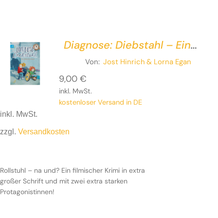
Diagnose: Diebstahl – Ein
Glasknochen-Krimi
Von:
Jost Hinrich
& Lorna Egan
9,00
€
inkl. MwSt.
kostenloser Versand in DE
inkl. MwSt.
zzgl.
Versandkosten
Rollstuhl – na und?
Ein filmischer Krimi in extra großer
Schrift und mit zwei extra starken Protagonistinnen!
Rollstuhl – na und?
Ein filmischer Krimi in extra
großer Schrift und mit zwei extra starken
Protagonistinnen!