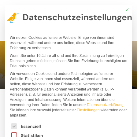
Zum
Mit die
Inhalt
Datenschutzeinstellungen
springen
Wir nutzen Cookies auf unserer Website. Einige von ihnen sind
essenziell, während andere uns helfen, diese Website und Ihre
Erfahrung zu verbessern.
Wenn Sie unter 16 Jahre alt sind und Ihre Zustimmung zu freiwilligen
Jost Hinrich
Diensten geben möchten, müssen Sie Ihre Erziehungsberechtigten um
Erlaubnis bitten.
Wir verwenden Cookies und andere Technologien auf unserer
Website. Einige von ihnen sind essenziell, während andere uns
helfen, diese Website und Ihre Erfahrung zu verbessern.
Personenbezogene Daten können verarbeitet werden (z. B. IP-
Adressen), z. B. für personalisierte Anzeigen und Inhalte oder
Anzeigen- und Inhaltsmessung.
Weitere Informationen über die
Verwendung Ihrer Daten finden Sie in unserer
Datenschutzerklärung
.
Sie können Ihre Auswahl jederzeit unter
Einstellungen
widerrufen oder
anpassen.
Es folgt eine Liste der Service-Gruppen, für die ei
Essenziell
Statistiken