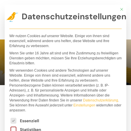
Zum
Mit die
Inhalt
Datenschutzeinstellungen
springen
Wir nutzen Cookies auf unserer Website. Einige von ihnen sind
essenziell, während andere uns helfen, diese Website und Ihre
Erfahrung zu verbessern.
Wenn Sie unter 16 Jahre alt sind und Ihre Zustimmung zu freiwilligen
Jost Hinrich
Diensten geben möchten, müssen Sie Ihre Erziehungsberechtigten um
Erlaubnis bitten.
Wir verwenden Cookies und andere Technologien auf unserer
Website. Einige von ihnen sind essenziell, während andere uns
helfen, diese Website und Ihre Erfahrung zu verbessern.
Personenbezogene Daten können verarbeitet werden (z. B. IP-
Adressen), z. B. für personalisierte Anzeigen und Inhalte oder
Anzeigen- und Inhaltsmessung.
Weitere Informationen über die
Verwendung Ihrer Daten finden Sie in unserer
Datenschutzerklärung
.
Sie können Ihre Auswahl jederzeit unter
Einstellungen
widerrufen oder
anpassen.
Es folgt eine Liste der Service-Gruppen, für die ei
Essenziell
Statistiken