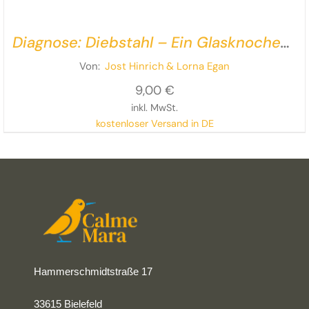
Diagnose: Diebstahl – Ein Glasknochen-
Krimi
Von:
Jost Hinrich
& Lorna Egan
9,00
€
inkl. MwSt.
kostenloser Versand in DE
Rollstuhl – na und?
Ein filmischer Krimi in extra großer
Schrift und mit zwei extra starken Protagonistinnen!
Hammerschmidtstraße 17
33615 Bielefeld