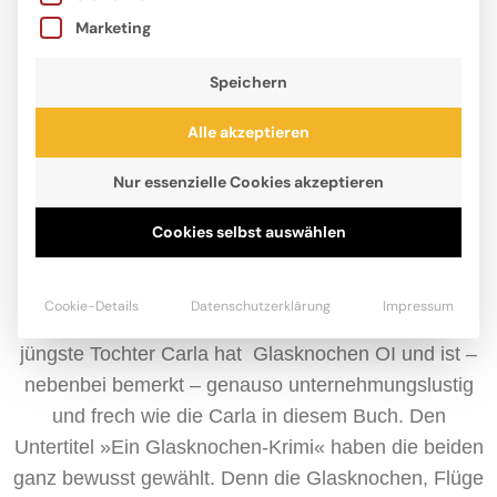
Marketing
Speichern
Alle akzeptieren
Nur essenzielle Cookies akzeptieren
Jost Hinrich, Jahrgang 1964, ist Vater von vier
Cookies selbst auswählen
erwachsenen Kindern. Im echten Leben beschäftigt
er sich selten mit Kriminalfällen, aber mit
Cookie-Details
Datenschutzerklärung
Impressum
Krankenhäusern kennt er sich bestens aus. Seine
jüngste Tochter Carla hat Glasknochen OI und ist –
nebenbei bemerkt – genauso unternehmungslustig
und frech wie die Carla in diesem Buch. Den
Untertitel »Ein Glasknochen-Krimi« haben die beiden
ganz bewusst gewählt. Denn die Glasknochen, Flüge