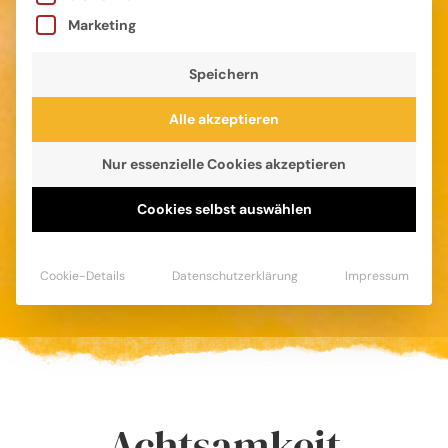
Marketing
Speichern
Alle akzeptieren
Nur essenzielle Cookies akzeptieren
Bos Blog
Cookies selbst auswählen
Lesestoff aus der CalmeMara-Welt
Cookie-Details
Datenschutzerklärung
Impressum
Achtsamkeit