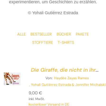
experimentieren, um Geschichten zu erzählen.
© Yohali Gutiérrez Estrada
ALLE
BESTSELLER
BÜCHER
PAKETE
STOFFTIERE
T-SHIRTS
Die Giraffe, die nicht in ihr
Buch passte
Von:
Haydée Zayas Ramos
, Yohali Gutiérrez Estrada
& Jennifer Michalski
9,00
€
inkl. MwSt.
kostenloser Versand in DE