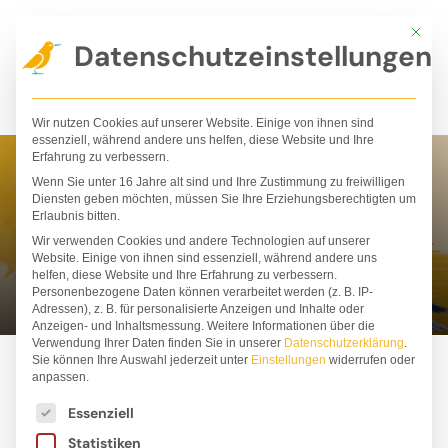
Zum
Mit die
Inhalt
Datenschutzeinstellungen
springen
Wir nutzen Cookies auf unserer Website. Einige von ihnen sind
essenziell, während andere uns helfen, diese Website und Ihre
Erfahrung zu verbessern.
Wenn Sie unter 16 Jahre alt sind und Ihre Zustimmung zu freiwilligen
Yohali Gutiérrez
Diensten geben möchten, müssen Sie Ihre Erziehungsberechtigten um
Erlaubnis bitten.
Estrada
Wir verwenden Cookies und andere Technologien auf unserer
Website. Einige von ihnen sind essenziell, während andere uns
helfen, diese Website und Ihre Erfahrung zu verbessern.
Personenbezogene Daten können verarbeitet werden (z. B. IP-
Adressen), z. B. für personalisierte Anzeigen und Inhalte oder
Anzeigen- und Inhaltsmessung.
Weitere Informationen über die
Verwendung Ihrer Daten finden Sie in unserer
Datenschutzerklärung
.
Sie können Ihre Auswahl jederzeit unter
Einstellungen
widerrufen oder
anpassen.
Es folgt eine Liste der Service-Gruppen, für die ei
Essenziell
Statistiken