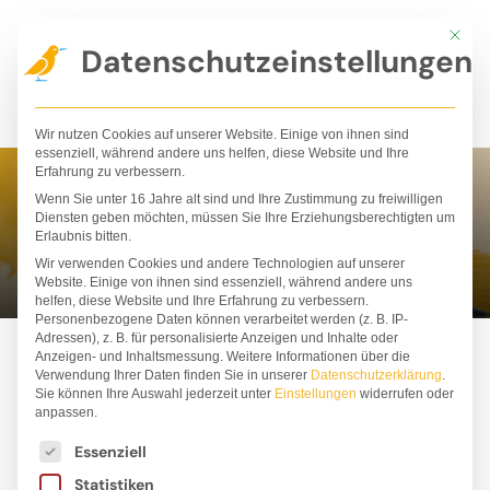
Zum
Mit die
Inhalt
Datenschutzeinstellungen
springen
Wir nutzen Cookies auf unserer Website. Einige von ihnen sind
essenziell, während andere uns helfen, diese Website und Ihre
Erfahrung zu verbessern.
Wenn Sie unter 16 Jahre alt sind und Ihre Zustimmung zu freiwilligen
Tina A. Pupis
Diensten geben möchten, müssen Sie Ihre Erziehungsberechtigten um
Erlaubnis bitten.
Wir verwenden Cookies und andere Technologien auf unserer
Website. Einige von ihnen sind essenziell, während andere uns
helfen, diese Website und Ihre Erfahrung zu verbessern.
Personenbezogene Daten können verarbeitet werden (z. B. IP-
Adressen), z. B. für personalisierte Anzeigen und Inhalte oder
Anzeigen- und Inhaltsmessung.
Weitere Informationen über die
Verwendung Ihrer Daten finden Sie in unserer
Datenschutzerklärung
.
Sie können Ihre Auswahl jederzeit unter
Einstellungen
widerrufen oder
anpassen.
Es folgt eine Liste der Service-Gruppen, für die ei
Essenziell
Statistiken