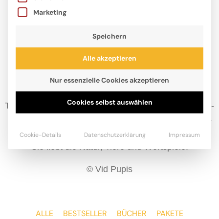
Marketing
Speichern
Alle akzeptieren
Nur essenzielle Cookies akzeptieren
Cookies selbst auswählen
Tina A. Pupis, 1982 in Slowenien geboren, ist Diplom-
Sozialpädagogin. Ihr literarisches Debüt wurde 2018
in die »White Ravens«-Datenbank aufgenommen.
Cookie-Details
Datenschutzerklärung
Impressum
Sie liebt die Natur, Tiere und Wortspiele.
© Vid Pupis
ALLE
BESTSELLER
BÜCHER
PAKETE