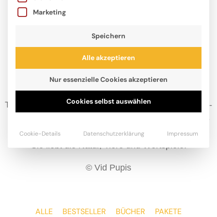
Marketing
Speichern
Alle akzeptieren
Nur essenzielle Cookies akzeptieren
Cookies selbst auswählen
Tina A. Pupis, 1982 in Slowenien geboren, ist Diplom-
Sozialpädagogin. Ihr literarisches Debüt wurde 2018
in die »White Ravens«-Datenbank aufgenommen.
Cookie-Details
Datenschutzerklärung
Impressum
Sie liebt die Natur, Tiere und Wortspiele.
© Vid Pupis
ALLE
BESTSELLER
BÜCHER
PAKETE