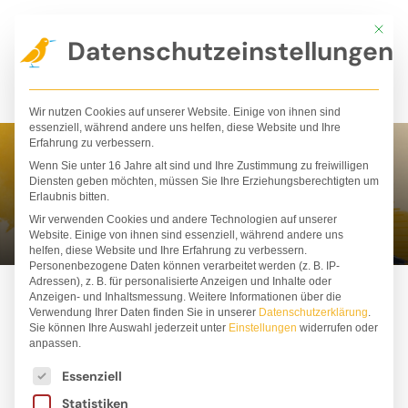
Zum
Mit die
Inhalt
Datenschutzeinstellungen
springen
Wir nutzen Cookies auf unserer Website. Einige von ihnen sind
essenziell, während andere uns helfen, diese Website und Ihre
Erfahrung zu verbessern.
Wenn Sie unter 16 Jahre alt sind und Ihre Zustimmung zu freiwilligen
Tina A. Pupis
Diensten geben möchten, müssen Sie Ihre Erziehungsberechtigten um
Erlaubnis bitten.
Wir verwenden Cookies und andere Technologien auf unserer
Website. Einige von ihnen sind essenziell, während andere uns
helfen, diese Website und Ihre Erfahrung zu verbessern.
Personenbezogene Daten können verarbeitet werden (z. B. IP-
Adressen), z. B. für personalisierte Anzeigen und Inhalte oder
Anzeigen- und Inhaltsmessung.
Weitere Informationen über die
Verwendung Ihrer Daten finden Sie in unserer
Datenschutzerklärung
.
Sie können Ihre Auswahl jederzeit unter
Einstellungen
widerrufen oder
anpassen.
Es folgt eine Liste der Service-Gruppen, für die ei
Essenziell
Statistiken