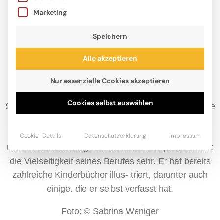
Marketing
Speichern
Alle akzeptieren
Nur essenzielle Cookies akzeptieren
Cookies selbst auswählen
Stephan Lomp, geboren 1973 in Düsseldorf, studierte
Visuelle Kommunikation und zeichnet seit 1996
erfolgreich für Print- und Web-Agenturen, Verlage
Cookie-Details
Datenschutzerklärung
Impressum
und Event-Marketing-Unternehmen. Stephan schätzt
die Vielseitigkeit seines Berufes sehr. Er hat bereits
zahlreiche Kinderbücher illus- triert, darunter auch
einige, die er selbst verfasst hat.
Foto: © Sabrina Weniger