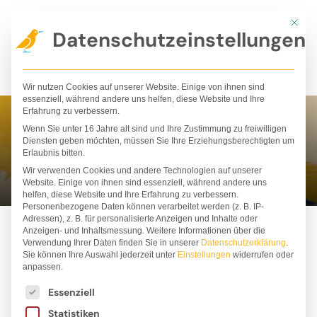
Zum
Mit die
Inhalt
Datenschutzeinstellungen
springen
Wir nutzen Cookies auf unserer Website. Einige von ihnen sind
essenziell, während andere uns helfen, diese Website und Ihre
Erfahrung zu verbessern.
Wenn Sie unter 16 Jahre alt sind und Ihre Zustimmung zu freiwilligen
Stephan Lomp
Diensten geben möchten, müssen Sie Ihre Erziehungsberechtigten um
Erlaubnis bitten.
Wir verwenden Cookies und andere Technologien auf unserer
Website. Einige von ihnen sind essenziell, während andere uns
helfen, diese Website und Ihre Erfahrung zu verbessern.
Personenbezogene Daten können verarbeitet werden (z. B. IP-
Adressen), z. B. für personalisierte Anzeigen und Inhalte oder
Anzeigen- und Inhaltsmessung.
Weitere Informationen über die
Verwendung Ihrer Daten finden Sie in unserer
Datenschutzerklärung
.
Sie können Ihre Auswahl jederzeit unter
Einstellungen
widerrufen oder
anpassen.
Es folgt eine Liste der Service-Gruppen, für die ei
Essenziell
Statistiken