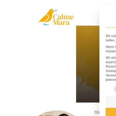
Zum
Inhalt
springen
Wir nut
helfen,
Wenn Si
müssen 
Wir ve
essenzi
Persone
Anzeig
Verwen
jederze
Es fo
Stephan Lo