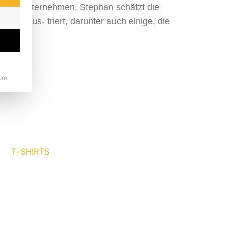
keting-Unternehmen. Stephan schätzt die
cher illus- triert, darunter auch einige, die
um
T-SHIRTS