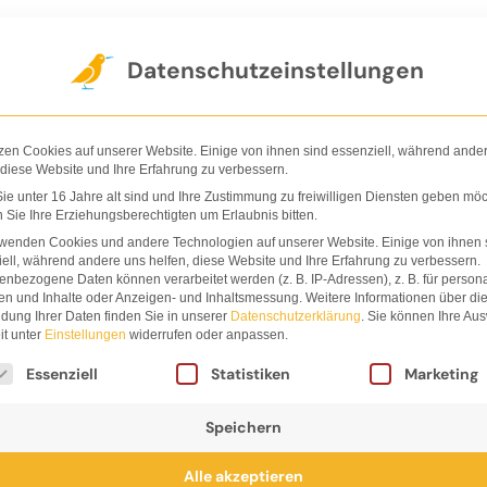
Der Verlag
Shop
Nachhaltigkeit
Ha
Datenschutzeinstellungen
zen Cookies auf unserer Website. Einige von ihnen sind essenziell, während ande
 diese Website und Ihre Erfahrung zu verbessern.
e unter 16 Jahre alt sind und Ihre Zustimmung zu freiwilligen Diensten geben möc
Sie Ihre Erziehungsberechtigten um Erlaubnis bitten.
Stephan 
rwenden Cookies und andere Technologien auf unserer Website. Einige von ihnen 
ell, während andere uns helfen, diese Website und Ihre Erfahrung zu verbessern.
nbezogene Daten können verarbeitet werden (z. B. IP-Adressen), z. B. für persona
en und Inhalte oder Anzeigen- und Inhaltsmessung.
Weitere Informationen über di
dung Ihrer Daten finden Sie in unserer
Datenschutzerklärung
.
Sie können Ihre Au
it unter
Einstellungen
widerrufen oder anpassen.
lgt eine Liste der Service-Gruppen, für die eine Einwi
Essenziell
Statistiken
Marketing
Speichern
mp, geboren 1973 in Düsseldorf, studierte Visuelle Ko
Alle akzeptieren