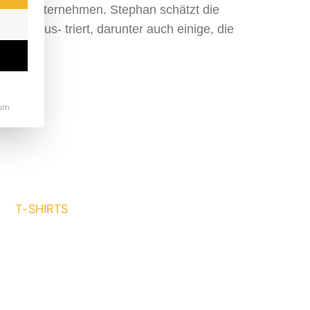
keting-Unternehmen. Stephan schätzt die
cher illus- triert, darunter auch einige, die
um
T-SHIRTS