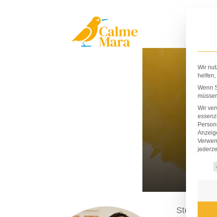
Zum
Inhalt
springen
Wir nut
helfen,
Wenn Si
müssen 
Wir ve
essenzi
Persone
Anzeig
Verwen
jederze
Es fo
Stephan Lo