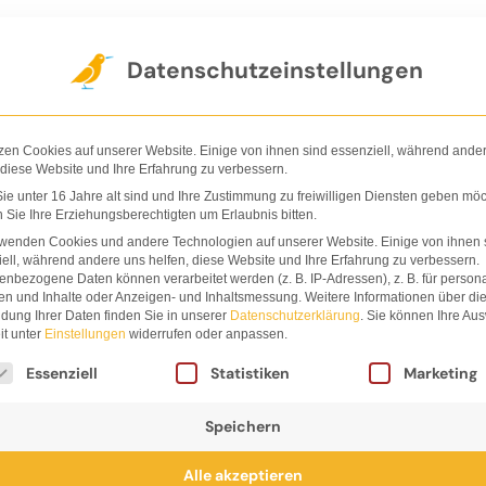
Der Verlag
Shop
Nachhaltigkeit
Ha
Datenschutzeinstellungen
zen Cookies auf unserer Website. Einige von ihnen sind essenziell, während ande
 diese Website und Ihre Erfahrung zu verbessern.
e unter 16 Jahre alt sind und Ihre Zustimmung zu freiwilligen Diensten geben möc
Sie Ihre Erziehungsberechtigten um Erlaubnis bitten.
Stephan 
rwenden Cookies und andere Technologien auf unserer Website. Einige von ihnen 
ell, während andere uns helfen, diese Website und Ihre Erfahrung zu verbessern.
nbezogene Daten können verarbeitet werden (z. B. IP-Adressen), z. B. für persona
en und Inhalte oder Anzeigen- und Inhaltsmessung.
Weitere Informationen über di
dung Ihrer Daten finden Sie in unserer
Datenschutzerklärung
.
Sie können Ihre Au
it unter
Einstellungen
widerrufen oder anpassen.
lgt eine Liste der Service-Gruppen, für die eine Einwi
Essenziell
Statistiken
Marketing
Speichern
mp, geboren 1973 in Düsseldorf, studierte Visuelle Ko
Alle akzeptieren