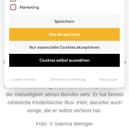
Marketing
Speichern
Alle akzeptieren
Nur essenzielle Cookies akzeptieren
Cookies selbst auswählen
Stephan Lomp, geboren 1973 in Düsseldorf, studierte
Visuelle Kommunikation und zeichnet seit 1996
erfolgreich für Print- und Web-Agenturen, Verlage
Cookie-Details
Datenschutzerklärung
Impressum
und Event-Marketing-Unternehmen. Stephan schätzt
die Vielseitigkeit seines Berufes sehr. Er hat bereits
zahlreiche Kinderbücher illus- triert, darunter auch
einige, die er selbst verfasst hat.
Foto: © Sabrina Weniger