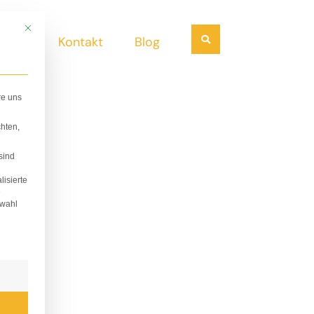
Mit diesem Button wird der Dialog geschlossen. Seine Funktionalität ist i
Suchen
ndel
Kontakt
Blog
re uns
hten,
sind
lisierte
e
swahl
lligung erteilt werden kann. Die erste Service-Gruppe i