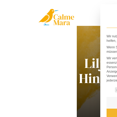
Zum
Inhalt
springen
Wir nut
helfen,
Wenn Si
müssen 
Lilja
Wir ve
essenzi
Persone
Hinda
Anzeig
Verwen
jederze
Es fo