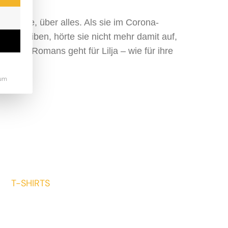
s Pferde, über alles. Als sie im Corona-
schreiben, hörte sie nicht mehr damit auf,
g ihres Romans geht für Lilja – wie für ihre
um
T-SHIRTS