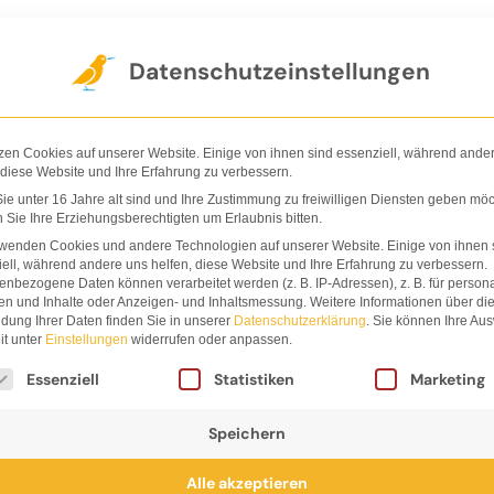
Der Verlag
Shop
Nachhaltigkeit
Ha
Datenschutzeinstellungen
zen Cookies auf unserer Website. Einige von ihnen sind essenziell, während ande
 diese Website und Ihre Erfahrung zu verbessern.
e unter 16 Jahre alt sind und Ihre Zustimmung zu freiwilligen Diensten geben möc
Sie Ihre Erziehungsberechtigten um Erlaubnis bitten.
rwenden Cookies und andere Technologien auf unserer Website. Einige von ihnen 
ell, während andere uns helfen, diese Website und Ihre Erfahrung zu verbessern.
nbezogene Daten können verarbeitet werden (z. B. IP-Adressen), z. B. für persona
hl
en und Inhalte oder Anzeigen- und Inhaltsmessung.
Weitere Informationen über di
dung Ihrer Daten finden Sie in unserer
Datenschutzerklärung
.
Sie können Ihre Au
it unter
Einstellungen
widerrufen oder anpassen.
lgt eine Liste der Service-Gruppen, für die eine Einwi
Essenziell
Statistiken
Marketing
Speichern
Alle akzeptieren