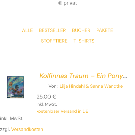
© privat
ALLE
BESTSELLER
BÜCHER
PAKETE
STOFFTIERE
T-SHIRTS
Kolfinnas Traum – Ein Pony
vor dem
Von:
Lilja Hindahl
& Sanna Wandtke
Weihnachtsschlitten
25,00
€
inkl. MwSt.
kostenloser Versand in DE
inkl. MwSt.
zzgl.
Versandkosten