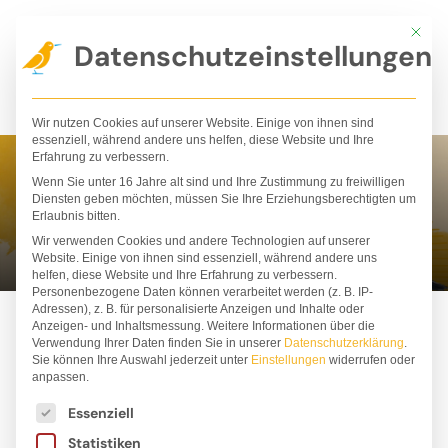
Zum
Mit die
Inhalt
Datenschutzeinstellungen
springen
Wir nutzen Cookies auf unserer Website. Einige von ihnen sind
essenziell, während andere uns helfen, diese Website und Ihre
Erfahrung zu verbessern.
Wenn Sie unter 16 Jahre alt sind und Ihre Zustimmung zu freiwilligen
Lilja Hindahl
Diensten geben möchten, müssen Sie Ihre Erziehungsberechtigten um
Erlaubnis bitten.
Wir verwenden Cookies und andere Technologien auf unserer
Website. Einige von ihnen sind essenziell, während andere uns
helfen, diese Website und Ihre Erfahrung zu verbessern.
Personenbezogene Daten können verarbeitet werden (z. B. IP-
Adressen), z. B. für personalisierte Anzeigen und Inhalte oder
Anzeigen- und Inhaltsmessung.
Weitere Informationen über die
Verwendung Ihrer Daten finden Sie in unserer
Datenschutzerklärung
.
Sie können Ihre Auswahl jederzeit unter
Einstellungen
widerrufen oder
anpassen.
Es folgt eine Liste der Service-Gruppen, für die ei
Essenziell
Statistiken