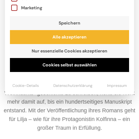
Marketing
Speichern
Alle akzeptieren
Nur essenzielle Cookies akzeptieren
Cookies selbst auswählen
Lilja Hindahl, geboren 2010, liebt Bücher und Tiere,
ganz besonders Pferde, über alles. Als sie im
Corona-Lockdown die Hausaufgabe bekam, eine
Cookie-Details
Datenschutzerklärung
Impressum
Weihnachts- geschichte zu schreiben, hörte sie nicht
mehr damit auf, bis ein hundertseitiges Manuskript
entstand. Mit der Veröffentlichung ihres Romans geht
für Lilja – wie für ihre Protagonistin Kolfinna – ein
großer Traum in Erfüllung.