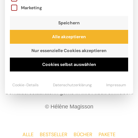
Marketing
Speichern
Alle akzeptieren
Nur essenzielle Cookies akzeptieren
Cookies selbst auswählen
Hélène Magisson hat schon in Frankreich, Afrika,
Paris, Indien und Australien gelebt. Die Erfahrungen
dieser Wohnorte lässt die gelernte
Cookie-Details
Datenschutzerklärung
Impressum
Gemälderestauratorin gerne in ihre Arbeit einfließen.
© Hélène Magisson
ALLE
BESTSELLER
BÜCHER
PAKETE