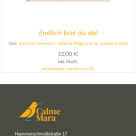
Endlich bist du da!
Von:
Katrina Germein
, Hélène Magisson
& Johanna Ruhl
22,00
€
inkl. MwSt.
kostenloser Versand in DE
Hammerschmidtstraße 17