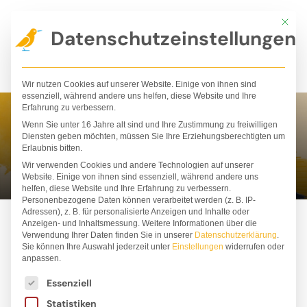
Zum
Mit die
Inhalt
Datenschutzeinstellungen
springen
Wir nutzen Cookies auf unserer Website. Einige von ihnen sind
essenziell, während andere uns helfen, diese Website und Ihre
Erfahrung zu verbessern.
Wenn Sie unter 16 Jahre alt sind und Ihre Zustimmung zu freiwilligen
Hélène Magisson
Diensten geben möchten, müssen Sie Ihre Erziehungsberechtigten um
Erlaubnis bitten.
Wir verwenden Cookies und andere Technologien auf unserer
Website. Einige von ihnen sind essenziell, während andere uns
helfen, diese Website und Ihre Erfahrung zu verbessern.
Personenbezogene Daten können verarbeitet werden (z. B. IP-
Adressen), z. B. für personalisierte Anzeigen und Inhalte oder
Anzeigen- und Inhaltsmessung.
Weitere Informationen über die
Verwendung Ihrer Daten finden Sie in unserer
Datenschutzerklärung
.
Sie können Ihre Auswahl jederzeit unter
Einstellungen
widerrufen oder
anpassen.
Es folgt eine Liste der Service-Gruppen, für die ei
Essenziell
Statistiken