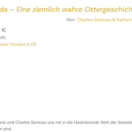
a – Eine ziemlich wahre Ottergeschic
Von:
Charles Santoso
& Kather
0
€
wSt.
loser Versand in DE
e und Charles Santoso uns mit in die faszinierende Welt der Seeott
n sind.