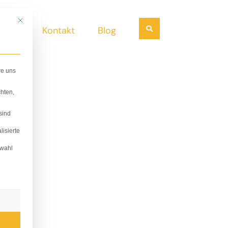
Mit diesem Button wird der Dialog geschlossen. Seine Funktionalität ist i
Suchen
ndel
Kontakt
Blog
re uns
hten,
sind
lisierte
e
swahl
lligung erteilt werden kann. Die erste Service-Gruppe i