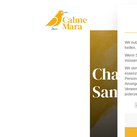
Zum
Inhalt
springen
Wir nut
helfen,
Wenn Si
müssen 
Charl
Wir ve
essenzi
Persone
Santo
Anzeig
Verwen
jederze
Es fo