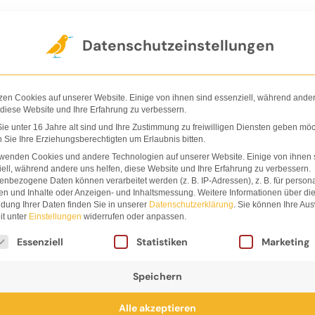
Der Verlag
Shop
Nachhaltigkeit
Ha
Datenschutzeinstellungen
zen Cookies auf unserer Website. Einige von ihnen sind essenziell, während ande
 diese Website und Ihre Erfahrung zu verbessern.
e unter 16 Jahre alt sind und Ihre Zustimmung zu freiwilligen Diensten geben möc
Sie Ihre Erziehungsberechtigten um Erlaubnis bitten.
es
rwenden Cookies und andere Technologien auf unserer Website. Einige von ihnen 
ell, während andere uns helfen, diese Website und Ihre Erfahrung zu verbessern.
nbezogene Daten können verarbeitet werden (z. B. IP-Adressen), z. B. für persona
so
en und Inhalte oder Anzeigen- und Inhaltsmessung.
Weitere Informationen über di
dung Ihrer Daten finden Sie in unserer
Datenschutzerklärung
.
Sie können Ihre Au
it unter
Einstellungen
widerrufen oder anpassen.
lgt eine Liste der Service-Gruppen, für die eine Einwi
Essenziell
Statistiken
Marketing
Speichern
Alle akzeptieren