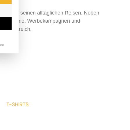
n und auf seinen alltäglichen Reisen. Neben
nimationsfilme, Werbekampagnen und
d Frankreich.
um
T-SHIRTS