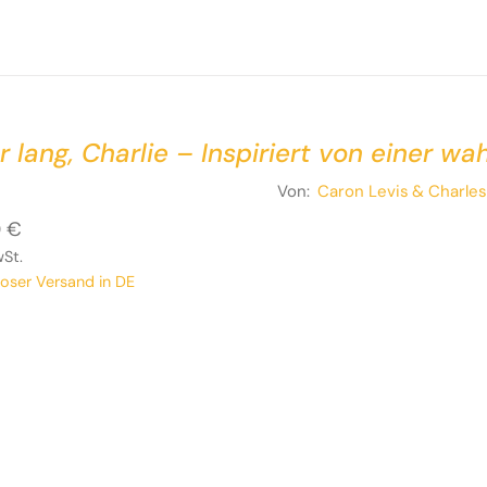
r lang, Charlie – Inspiriert von einer w
Von:
Caron Levis
& Charle
0
€
wSt.
loser Versand in DE