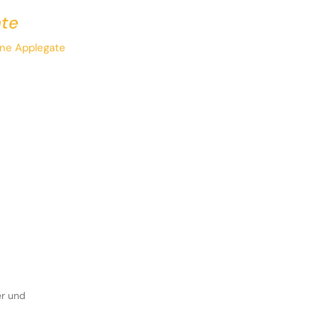
hte
ine Applegate
er und