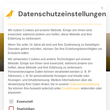
Zum
Mit die
Inhalt
Datenschutzeinstellungen
springen
Wir nutzen Cookies auf unserer Website. Einige von ihnen sind
essenziell, während andere uns helfen, diese Website und Ihre
Erfahrung zu verbessern.
Wenn Sie unter 16 Jahre alt sind und Ihre Zustimmung zu freiwilligen
Caron Levis
Diensten geben möchten, müssen Sie Ihre Erziehungsberechtigten um
Erlaubnis bitten.
Wir verwenden Cookies und andere Technologien auf unserer
Website. Einige von ihnen sind essenziell, während andere uns
helfen, diese Website und Ihre Erfahrung zu verbessern.
Personenbezogene Daten können verarbeitet werden (z. B. IP-
Adressen), z. B. für personalisierte Anzeigen und Inhalte oder
Anzeigen- und Inhaltsmessung.
Weitere Informationen über die
Verwendung Ihrer Daten finden Sie in unserer
Datenschutzerklärung
.
Sie können Ihre Auswahl jederzeit unter
Einstellungen
widerrufen oder
anpassen.
Es folgt eine Liste der Service-Gruppen, für die ei
Essenziell
Statistiken