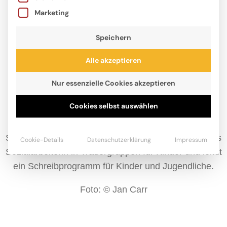
Marketing
Speichern
Alle akzeptieren
Nur essenzielle Cookies akzeptieren
Cookies selbst auswählen
Caron Levis ist eine preisgekrönte Autorin aus New
York. Studiert hat sie Kreatives Schreiben und
Schauspiel. Neben ihrer Arbeit engagierte sie sich als
Cookie-Details
Datenschutzerklärung
Impressum
Sozialarbeiterin in Trauergruppen für Kinder und leitet
ein Schreibprogramm für Kinder und Jugendliche.
Foto: © Jan Carr