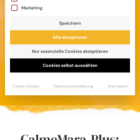
Marketing
Speichern
Alle akzeptieren
Nur essenzielle Cookies akzeptieren
Bos Blog
Cookies selbst auswählen
Lesestoff aus der CalmeMara-Welt
Cookie-Details
Datenschutzerklärung
Impressum
CalmeMara-Plus: