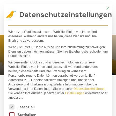
Zum
Mit die
Inhalt
Datenschutzeinstellungen
springen
Wir nutzen Cookies auf unserer Website. Einige von ihnen sind
essenziell, während andere uns helfen, diese Website und Ihre
Erfahrung zu verbessern.
Wenn Sie unter 16 Jahre alt sind und Ihre Zustimmung zu freiwilligen
Anke Hopfengart
Diensten geben möchten, müssen Sie Ihre Erziehungsberechtigten um
Erlaubnis bitten.
Wir verwenden Cookies und andere Technologien auf unserer
Website. Einige von ihnen sind essenziell, während andere uns
helfen, diese Website und Ihre Erfahrung zu verbessern.
Personenbezogene Daten können verarbeitet werden (z. B. IP-
Adressen), z. B. für personalisierte Anzeigen und Inhalte oder
Anzeigen- und Inhaltsmessung.
Weitere Informationen über die
Verwendung Ihrer Daten finden Sie in unserer
Datenschutzerklärung
.
Sie können Ihre Auswahl jederzeit unter
Einstellungen
widerrufen oder
anpassen.
Es folgt eine Liste der Service-Gruppen, für die ei
Essenziell
Statistiken