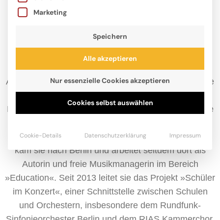
Marketing
Speichern
Alle akzeptieren
Nur essenzielle Cookies akzeptieren
Anke Hopfengart, 1969 in Koblenz geboren, studierte
in Köln Musikwissenschaft, Deutsche Philologie und
Cookies selbst auswählen
Philosophie. Nach dem Studium war sie einige Jahre
beim WDR Köln beschäftigt, zunächst im
Cookie-Details
Datenschutzerklärung
Impressum
Pressearchiv, dann beim Kinderfunk LILIPUZ. 1999
kam sie nach Berlin und arbeitet seitdem dort als
Autorin und freie Musikmanagerin im Bereich
»Education«. Seit 2013 leitet sie das Projekt »Schüler
im Konzert«, einer Schnittstelle zwischen Schulen
und Orchestern, insbesondere dem Rundfunk-
Sinfonieorchester Berlin und dem RIAS Kammerchor.