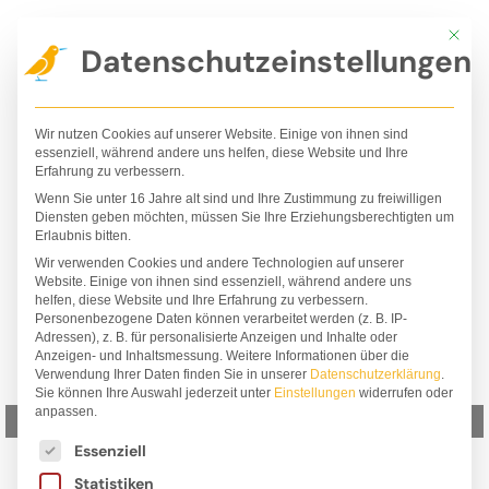
Zum
Mit die
Inhalt
Datenschutzeinstellungen
springen
Wir nutzen Cookies auf unserer Website. Einige von ihnen sind
essenziell, während andere uns helfen, diese Website und Ihre
Erfahrung zu verbessern.
Wenn Sie unter 16 Jahre alt sind und Ihre Zustimmung zu freiwilligen
Diensten geben möchten, müssen Sie Ihre Erziehungsberechtigten um
Erlaubnis bitten.
Wir verwenden Cookies und andere Technologien auf unserer
Website. Einige von ihnen sind essenziell, während andere uns
helfen, diese Website und Ihre Erfahrung zu verbessern.
Personenbezogene Daten können verarbeitet werden (z. B. IP-
Adressen), z. B. für personalisierte Anzeigen und Inhalte oder
Anzeigen- und Inhaltsmessung.
Weitere Informationen über die
Verwendung Ihrer Daten finden Sie in unserer
Datenschutzerklärung
.
Sie können Ihre Auswahl jederzeit unter
Einstellungen
widerrufen oder
anpassen.
Zurück
Wei
Es folgt eine Liste der Service-Gruppen, für die ei
Essenziell
Statistiken