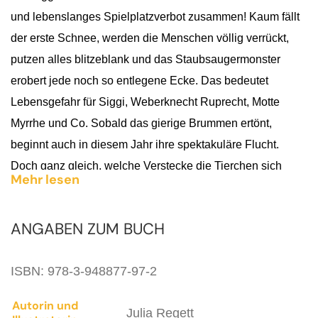
und lebenslanges Spielplatzverbot zusammen! Kaum fällt
der erste Schnee, werden die Menschen völlig verrückt,
putzen alles blitzeblank und das Staubsaugermonster
erobert jede noch so entlegene Ecke. Das bedeutet
Lebensgefahr für Siggi, Weberknecht Ruprecht, Motte
Myrrhe und Co. Sobald das gierige Brummen ertönt,
beginnt auch in diesem Jahr ihre spektakuläre Flucht.
Doch ganz gleich, welche Verstecke die Tierchen sich
Mehr lesen
überlegen – keines passt für alle. Und plötzlich ist auch
noch Papierfischchen Dina spurlos verschwunden …
ANGABEN ZUM BUCH
Das wortwitzige Weihnachtsabenteuer einer einzigartigen
Heldin – für Putzmuffel, Festtags-Fans und alle, die gerne
ISBN: 978-3-948877-97-2
einen Blick hinter die Kulissen werfen.
Autorin und
Julia Regett