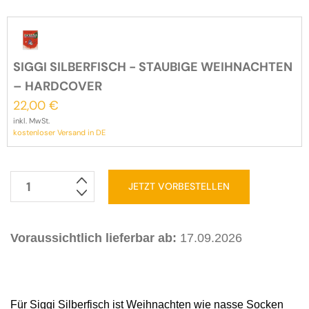
SIGGI SILBERFISCH - STAUBIGE WEIHNACHTEN
– HARDCOVER
22,00
€
inkl. MwSt.
kostenloser Versand in DE
JETZT VORBESTELLEN
Siggi
Silberfisch
-
Voraussichtlich lieferbar ab:
17.09.2026
Staubige
Weihnachten
Menge
Für Siggi Silberfisch ist Weihnachten wie nasse Socken