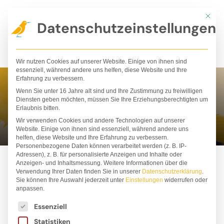
Zum
Mit die
Inhalt
Datenschutzeinstellungen
springen
Wir nutzen Cookies auf unserer Website. Einige von ihnen sind
essenziell, während andere uns helfen, diese Website und Ihre
Erfahrung zu verbessern.
Wenn Sie unter 16 Jahre alt sind und Ihre Zustimmung zu freiwilligen
Naturschutz
Diensten geben möchten, müssen Sie Ihre Erziehungsberechtigten um
Erlaubnis bitten.
Wir verwenden Cookies und andere Technologien auf unserer
Website. Einige von ihnen sind essenziell, während andere uns
helfen, diese Website und Ihre Erfahrung zu verbessern.
Personenbezogene Daten können verarbeitet werden (z. B. IP-
Adressen), z. B. für personalisierte Anzeigen und Inhalte oder
Anzeigen- und Inhaltsmessung.
Weitere Informationen über die
Verwendung Ihrer Daten finden Sie in unserer
Datenschutzerklärung
.
Sie können Ihre Auswahl jederzeit unter
Einstellungen
widerrufen oder
ALLE
BESTSELLER
BÜCHER
PAKETE
anpassen.
Es folgt eine Liste der Service-Gruppen, für die ei
STOFFTIERE
T-SHIRTS
Essenziell
Statistiken