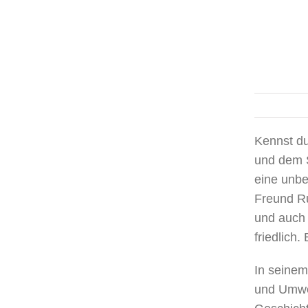
Kennst du
und dem S
eine unbe
Freund R
und auch 
friedlich
In seinem
und Umwe