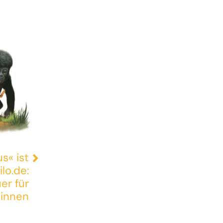
s« ist
lo.de:
er für
*innen