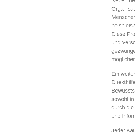
Neben der
Organisat
Menschen
beispiels
Diese Pro
und Verso
gezwungen
möglicher
Ein weite
Direkthilf
Bewusstse
sowohl in
durch di
und Infor
Jeder Kau