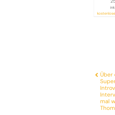
2
Berg
ink
kostenlose
Über 
Supe
Introv
Inter
mal w
Thom