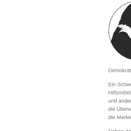
Demokrati
Ein Schwe
Hilfsmitt
und ander
die Überw
die Marki