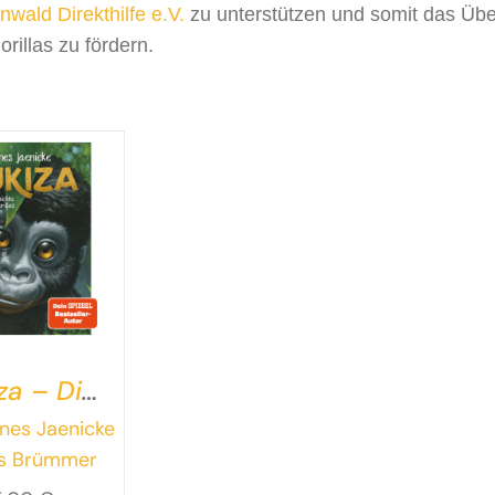
wald Direkthilfe e.V.
zu unterstützen und somit das Üb
rillas zu fördern.
za – Die
ahre
nes Jaenicke
chichte
us Brümmer
ines