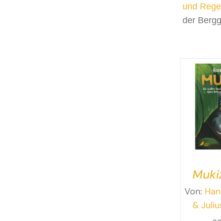
und Regen
der Berggo
Muki
w
Von:
Han
Ges
& Juli
e