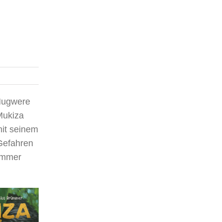
 Mugwere
Mukiza
mit seinem
Gefahren
 immer