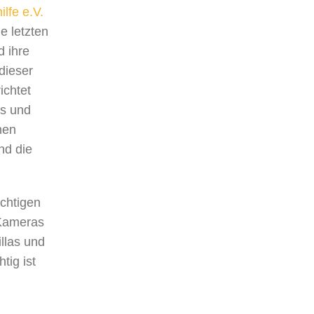
lfe e.V.
e letzten
d ihre
dieser
ichtet
ks und
nen
nd die
ichtigen
 Kameras
llas und
tig ist