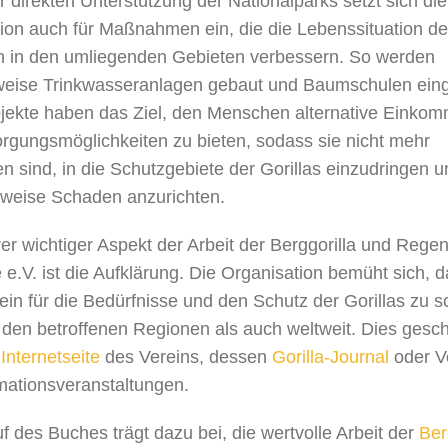
 direkten Unterstützung der Nationalparks setzt sich die
ion auch für Maßnahmen ein, die die Lebenssituation de
 in den umliegenden Gebieten verbessern. So werden
weise Trinkwasseranlagen gebaut und Baumschulen einge
jekte haben das Ziel, den Menschen alternative Einko
rgungsmöglichkeiten zu bieten, sodass sie nicht mehr
 sind, in die Schutzgebiete der Gorillas einzudringen u
weise Schaden anzurichten.
rer wichtiger Aspekt der Arbeit der Berggorilla und Rege
e e.V. ist die Aufklärung. Die Organisation bemüht sich, 
in für die Bedürfnisse und den Schutz der Gorillas zu s
 den betroffenen Regionen als auch weltweit. Dies gesch
e
Internetseite
des Vereins, dessen
Gorilla-Journal
oder V
mationsveranstaltungen.
f des Buches trägt dazu bei, die wertvolle Arbeit der
Ber