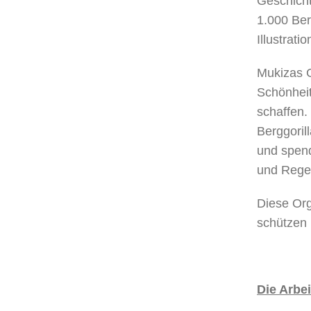
Geschicht
1.000 Ber
Illustrat
Mukizas G
Schönhei
schaffen.
Berggoril
und spend
und Regen
Diese Org
schützen
Die Arbei