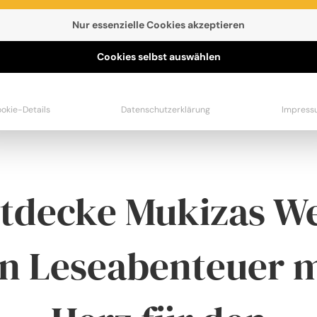
Nur essenzielle Cookies akzeptieren
Cookies selbst auswählen
okie-Details
Datenschutzerklärung
Impress
tdecke Mukizas We
in Leseabenteuer m