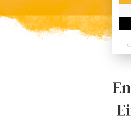
Co
En
E