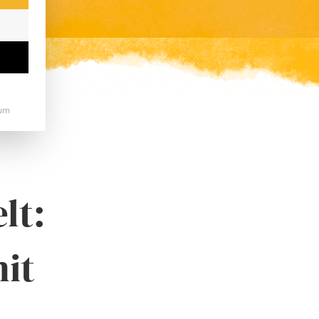
um
lt:
it