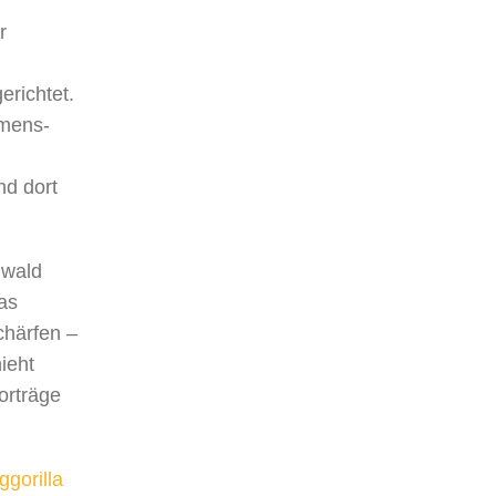
r
richtet.
mmens-
nd dort
nwald
das
chärfen –
ieht
orträge
ggorilla