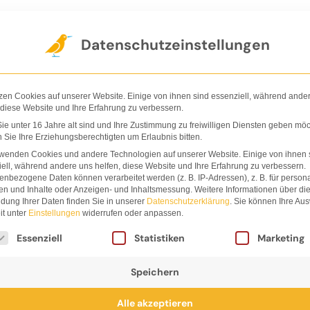
Der Verlag
Shop
Nachhaltigkeit
Ha
Datenschutzeinstellungen
zen Cookies auf unserer Website. Einige von ihnen sind essenziell, während ande
 diese Website und Ihre Erfahrung zu verbessern.
e unter 16 Jahre alt sind und Ihre Zustimmung zu freiwilligen Diensten geben möc
Sie Ihre Erziehungsberechtigten um Erlaubnis bitten.
rwenden Cookies und andere Technologien auf unserer Website. Einige von ihnen 
ell, während andere uns helfen, diese Website und Ihre Erfahrung zu verbessern.
Bos Bl
nbezogene Daten können verarbeitet werden (z. B. IP-Adressen), z. B. für persona
en und Inhalte oder Anzeigen- und Inhaltsmessung.
Weitere Informationen über di
dung Ihrer Daten finden Sie in unserer
Datenschutzerklärung
.
Sie können Ihre Au
it unter
Einstellungen
widerrufen oder anpassen.
lgt eine Liste der Service-Gruppen, für die eine Einwi
Lesestoff aus der Calm
Essenziell
Statistiken
Marketing
Speichern
Alle akzeptieren