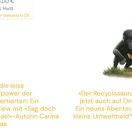
5,00
€
gorillas
l. MwSt.
r Versand in DE
die leise
rpower der
»Der Recyclosauru
ertierten: Ein
jetzt auch auf Oni
view mit »Sag doch
Ein neues Abenteu
as!«-Autorin Carina
kleine Umweltheld
as