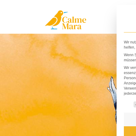
Zum
Inhalt
springen
Wir nut
helfen,
Wenn Si
müssen 
Wir ve
essenzi
Persone
Anzeig
Verwen
jederze
Es fo