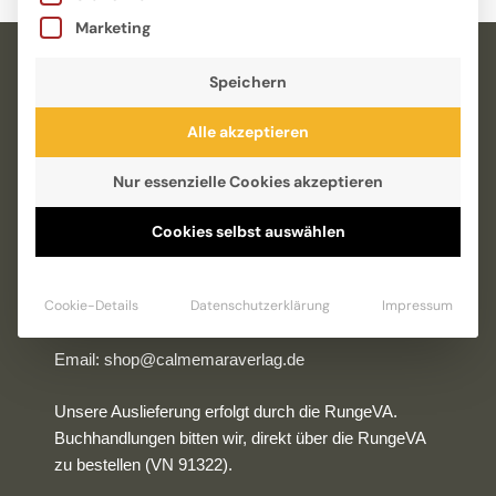
Marketing
Speichern
Alle akzeptieren
Nur essenzielle Cookies akzeptieren
Hammerschmidtstraße 17
Cookies selbst auswählen
33615 Bielefeld
Cookie-Details
Datenschutzerklärung
Impressum
Tel.: 0521-557721-40
Email:
shop@calmemaraverlag.de
Unsere Auslieferung erfolgt durch die RungeVA.
Buchhandlungen bitten wir, direkt über die RungeVA
zu bestellen (VN 91322).