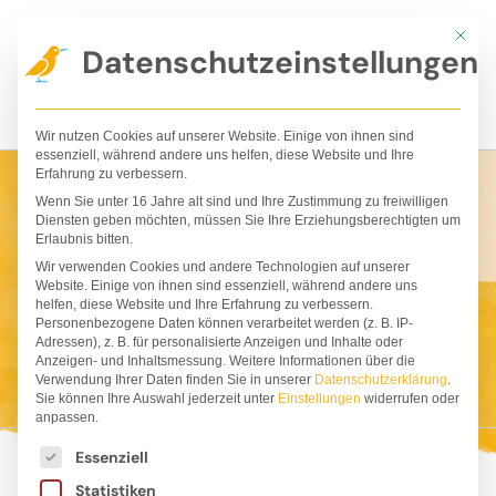
Zum
Mit die
Inhalt
Datenschutzeinstellungen
springen
Wir nutzen Cookies auf unserer Website. Einige von ihnen sind
essenziell, während andere uns helfen, diese Website und Ihre
Erfahrung zu verbessern.
Wenn Sie unter 16 Jahre alt sind und Ihre Zustimmung zu freiwilligen
Diensten geben möchten, müssen Sie Ihre Erziehungsberechtigten um
Erlaubnis bitten.
Handelsseite
Wir verwenden Cookies und andere Technologien auf unserer
Website. Einige von ihnen sind essenziell, während andere uns
helfen, diese Website und Ihre Erfahrung zu verbessern.
Personenbezogene Daten können verarbeitet werden (z. B. IP-
Adressen), z. B. für personalisierte Anzeigen und Inhalte oder
Anzeigen- und Inhaltsmessung.
Weitere Informationen über die
Verwendung Ihrer Daten finden Sie in unserer
Datenschutzerklärung
.
Sie können Ihre Auswahl jederzeit unter
Einstellungen
widerrufen oder
anpassen.
Es folgt eine Liste der Service-Gruppen, für die ei
Essenziell
Statistiken