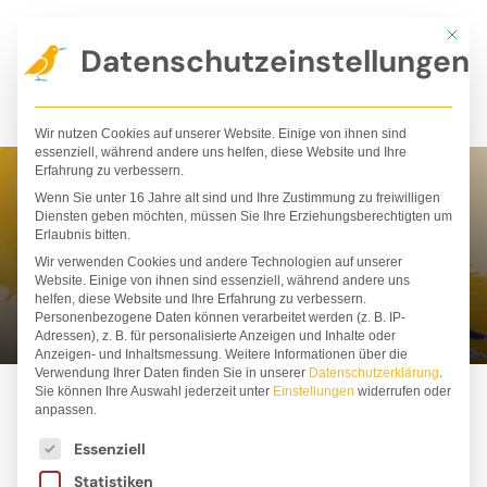
Zum
Mit die
Inhalt
Datenschutzeinstellungen
springen
Wir nutzen Cookies auf unserer Website. Einige von ihnen sind
essenziell, während andere uns helfen, diese Website und Ihre
Erfahrung zu verbessern.
Wenn Sie unter 16 Jahre alt sind und Ihre Zustimmung zu freiwilligen
Yohali Gutiérrez
Diensten geben möchten, müssen Sie Ihre Erziehungsberechtigten um
Erlaubnis bitten.
Estrada
Wir verwenden Cookies und andere Technologien auf unserer
Website. Einige von ihnen sind essenziell, während andere uns
helfen, diese Website und Ihre Erfahrung zu verbessern.
Personenbezogene Daten können verarbeitet werden (z. B. IP-
Adressen), z. B. für personalisierte Anzeigen und Inhalte oder
Anzeigen- und Inhaltsmessung.
Weitere Informationen über die
Verwendung Ihrer Daten finden Sie in unserer
Datenschutzerklärung
.
Sie können Ihre Auswahl jederzeit unter
Einstellungen
widerrufen oder
anpassen.
Es folgt eine Liste der Service-Gruppen, für die ei
Essenziell
Statistiken