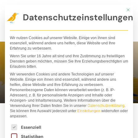
Zum
Mit die
Inhalt
Datenschutzeinstellungen
springen
Wir nutzen Cookies auf unserer Website. Einige von ihnen sind
essenziell, während andere uns helfen, diese Website und Ihre
Erfahrung zu verbessern.
Wenn Sie unter 16 Jahre alt sind und Ihre Zustimmung zu freiwilligen
Yohali Gutiérrez
Diensten geben möchten, müssen Sie Ihre Erziehungsberechtigten um
Erlaubnis bitten.
Estrada
Wir verwenden Cookies und andere Technologien auf unserer
Website. Einige von ihnen sind essenziell, während andere uns
helfen, diese Website und Ihre Erfahrung zu verbessern.
Personenbezogene Daten können verarbeitet werden (z. B. IP-
Adressen), z. B. für personalisierte Anzeigen und Inhalte oder
Anzeigen- und Inhaltsmessung.
Weitere Informationen über die
Verwendung Ihrer Daten finden Sie in unserer
Datenschutzerklärung
.
Sie können Ihre Auswahl jederzeit unter
Einstellungen
widerrufen oder
anpassen.
Es folgt eine Liste der Service-Gruppen, für die ei
Essenziell
Statistiken