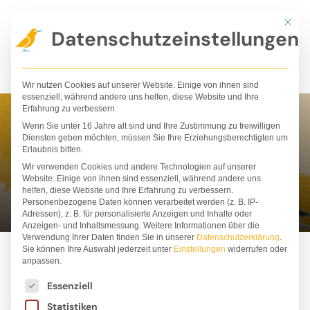
Zum
Mit die
Inhalt
Datenschutzeinstellungen
springen
Wir nutzen Cookies auf unserer Website. Einige von ihnen sind
essenziell, während andere uns helfen, diese Website und Ihre
Erfahrung zu verbessern.
Wenn Sie unter 16 Jahre alt sind und Ihre Zustimmung zu freiwilligen
Yohali Gutiérrez
Diensten geben möchten, müssen Sie Ihre Erziehungsberechtigten um
Erlaubnis bitten.
Estrada
Wir verwenden Cookies und andere Technologien auf unserer
Website. Einige von ihnen sind essenziell, während andere uns
helfen, diese Website und Ihre Erfahrung zu verbessern.
Personenbezogene Daten können verarbeitet werden (z. B. IP-
Adressen), z. B. für personalisierte Anzeigen und Inhalte oder
Anzeigen- und Inhaltsmessung.
Weitere Informationen über die
Verwendung Ihrer Daten finden Sie in unserer
Datenschutzerklärung
.
Sie können Ihre Auswahl jederzeit unter
Einstellungen
widerrufen oder
anpassen.
Es folgt eine Liste der Service-Gruppen, für die ei
Essenziell
Statistiken