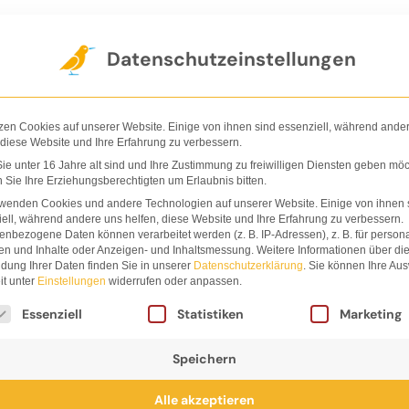
Der Verlag
Shop
Nachhaltigkeit
Ha
Datenschutzeinstellungen
zen Cookies auf unserer Website. Einige von ihnen sind essenziell, während ande
 diese Website und Ihre Erfahrung zu verbessern.
e unter 16 Jahre alt sind und Ihre Zustimmung zu freiwilligen Diensten geben möc
Sie Ihre Erziehungsberechtigten um Erlaubnis bitten.
rwenden Cookies und andere Technologien auf unserer Website. Einige von ihnen 
ell, während andere uns helfen, diese Website und Ihre Erfahrung zu verbessern.
nbezogene Daten können verarbeitet werden (z. B. IP-Adressen), z. B. für persona
en und Inhalte oder Anzeigen- und Inhaltsmessung.
Weitere Informationen über di
dung Ihrer Daten finden Sie in unserer
Datenschutzerklärung
.
Sie können Ihre Au
it unter
Einstellungen
widerrufen oder anpassen.
lgt eine Liste der Service-Gruppen, für die eine Einwi
Essenziell
Statistiken
Marketing
Speichern
Alle akzeptieren