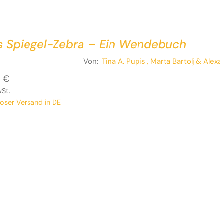
s Spiegel-Zebra – Ein Wendebuch
Von:
Tina A. Pupis
, Marta Bartolj
& Alexa
0
€
wSt.
loser Versand in DE