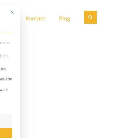
Mit diesem Button wird der Dialog geschlossen. Seine Funktionalität ist i
Suchen
ndel
Kontakt
Blog
re uns
hten,
sind
lisierte
e
swahl
lligung erteilt werden kann. Die erste Service-Gruppe i