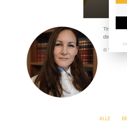
Tina A. Pu
die »Whit
Co
© Vid Pup
ALLE
B