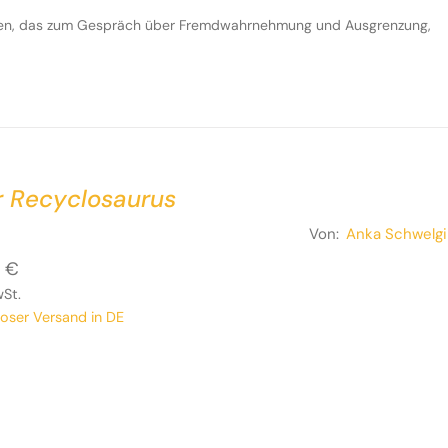
hren, das zum Gespräch über Fremdwahrnehmung und Ausgrenzung,
r Recyclosaurus
Von:
Anka Schwelgi
0
€
wSt.
loser Versand in DE