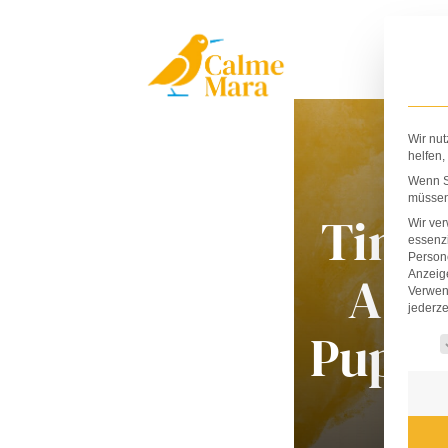
Zum
Inhalt
springen
Wir nut
helfen,
Wenn Si
müssen 
Tina
Wir ve
essenzi
Persone
A.
Anzeig
Verwen
jederze
Pupis
Es fo