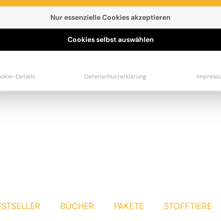
Nur essenzielle Cookies akzeptieren
Cookies selbst auswählen
pis, 1982 in Slowenien geboren, ist Diplom- Sozialpädago
e Ravens«-Datenbank aufgenommen. Sie liebt die Natur, 
okie-Details
Datenschutzerklärung
Impress
is
ESTSELLER
BÜCHER
PAKETE
STOFFTIERE