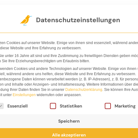
Der Verlag
Shop
Nachhaltigkeit
Ha
Datenschutzeinstellungen
zen Cookies auf unserer Website. Einige von ihnen sind essenziell, während ande
 diese Website und Ihre Erfahrung zu verbessern.
e unter 16 Jahre alt sind und Ihre Zustimmung zu freiwilligen Diensten geben möc
Sie Ihre Erziehungsberechtigten um Erlaubnis bitten.
Stephan 
rwenden Cookies und andere Technologien auf unserer Website. Einige von ihnen 
ell, während andere uns helfen, diese Website und Ihre Erfahrung zu verbessern.
nbezogene Daten können verarbeitet werden (z. B. IP-Adressen), z. B. für persona
en und Inhalte oder Anzeigen- und Inhaltsmessung.
Weitere Informationen über di
dung Ihrer Daten finden Sie in unserer
Datenschutzerklärung
.
Sie können Ihre Au
it unter
Einstellungen
widerrufen oder anpassen.
lgt eine Liste der Service-Gruppen, für die eine Einwi
Essenziell
Statistiken
Marketing
Speichern
mp, geboren 1973 in Düsseldorf, studierte Visuelle Ko
Alle akzeptieren