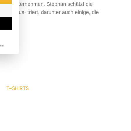
keting-Unternehmen. Stephan schätzt die
cher illus- triert, darunter auch einige, die
um
T-SHIRTS