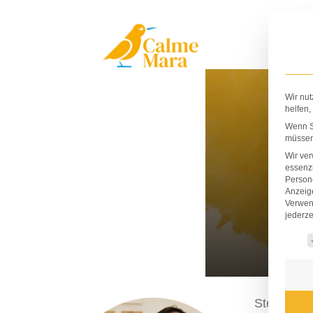
Zum
Inhalt
springen
Wir nut
helfen,
Wenn Si
müssen 
Wir ve
essenzi
Persone
Anzeig
Verwen
jederze
Es fo
Stephan Lo