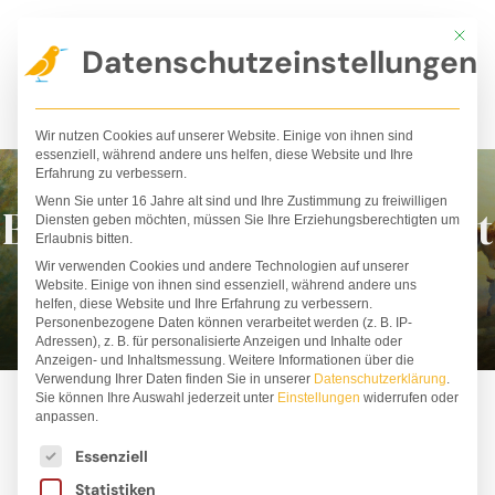
Zum
Mit die
Inhalt
Datenschutzeinstellungen
springen
Wir nutzen Cookies auf unserer Website. Einige von ihnen sind
essenziell, während andere uns helfen, diese Website und Ihre
Erfahrung zu verbessern.
Wenn Sie unter 16 Jahre alt sind und Ihre Zustimmung zu freiwilligen
Bilderbücher für die Welt
Diensten geben möchten, müssen Sie Ihre Erziehungsberechtigten um
Erlaubnis bitten.
von morgen!
Wir verwenden Cookies und andere Technologien auf unserer
Website. Einige von ihnen sind essenziell, während andere uns
helfen, diese Website und Ihre Erfahrung zu verbessern.
Personenbezogene Daten können verarbeitet werden (z. B. IP-
Adressen), z. B. für personalisierte Anzeigen und Inhalte oder
Anzeigen- und Inhaltsmessung.
Weitere Informationen über die
Verwendung Ihrer Daten finden Sie in unserer
Datenschutzerklärung
.
Sie können Ihre Auswahl jederzeit unter
Einstellungen
widerrufen oder
anpassen.
Es folgt eine Liste der Service-Gruppen, für die ei
Essenziell
ALLE
BESTSELLER
BÜCHER
PAKETE
Statistiken