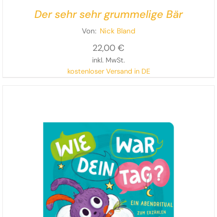
Der sehr sehr grummelige Bär
Von:
Nick Bland
22,00
€
inkl. MwSt.
kostenloser Versand in DE
Mit frechen Reimen, ausdrucksstarken Illustrationen
und viel Humor erzählt Nick Bland eine charmante
Geschichte über Bedürfnisse, Rücksichtnahme und die
Wichtigkeit des Teilens.