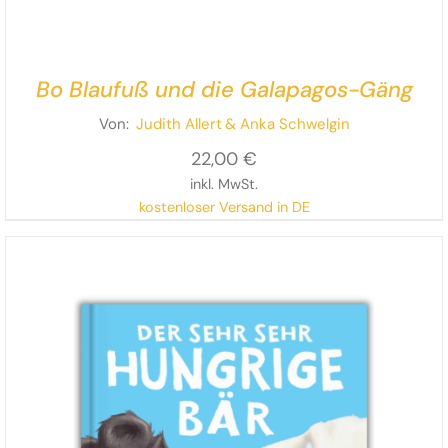
Bo Blaufuß und die Galapagos-Gäng
Von:
Judith Allert
& Anka Schwelgin
22,00
€
inkl. MwSt.
kostenloser Versand in DE
Turbulent und augenzwinkernd erzählen Judith Allert
und Anka Schwelgin vom Umgang mit Enttäuschungen
und einer Gäng voller bereichernder Unterschiede.