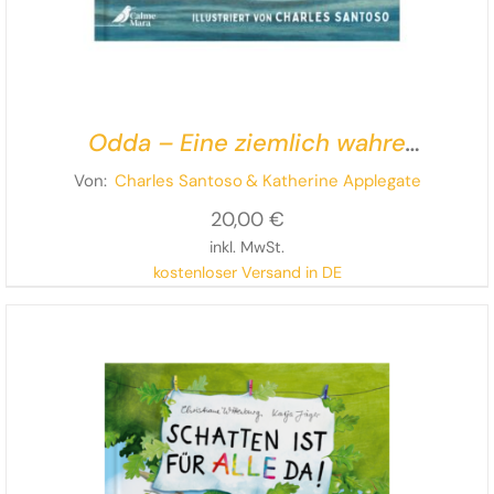
Odda – Eine ziemlich wahre
Ottergeschichte
Von:
Charles Santoso
& Katherine Applegate
20,00
€
inkl. MwSt.
kostenloser Versand in DE