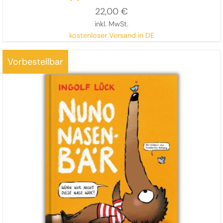
22,00
€
inkl. MwSt.
kostenloser Versand in DE
In humorvoller Sprache und lebendigen Bildern zeigen
Vorbestellbar
Deborah Kerbel und
Udayana Lugo, dass der
respektvolle Umgang mit unterschiedlichen
Bedürfnissen
Eisberge versetzen kann.