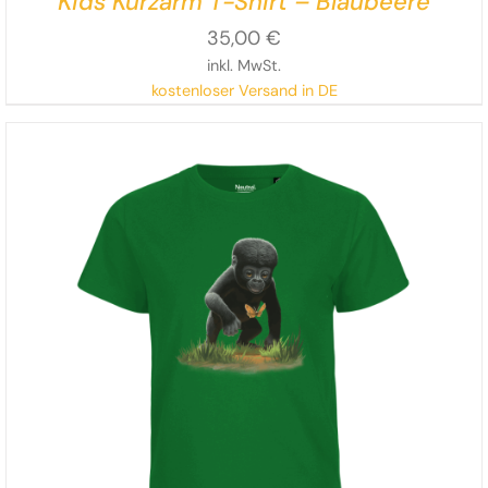
Kids Kurzarm T-Shirt – Blaubeere
35,00
€
inkl. MwSt.
kostenloser Versand in DE