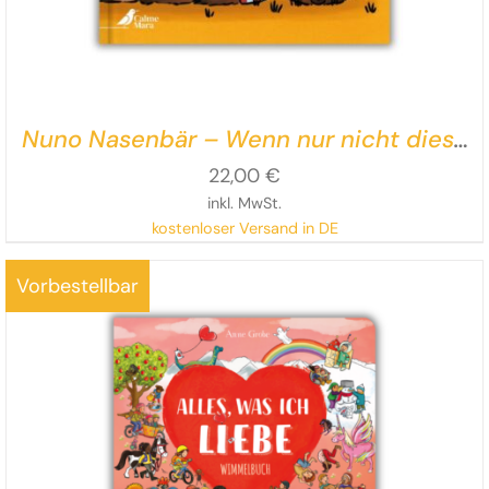
Nuno Nasenbär – Wenn nur nicht diese
Nase wär‘!
22,00
€
inkl. MwSt.
kostenloser Versand in DE
Eine humorvolle Bilderbuchgeschichte über
Vorbestellbar
Perspektivwechsel, Selbstakzeptanz
und die Kraft der
Freundschaft.