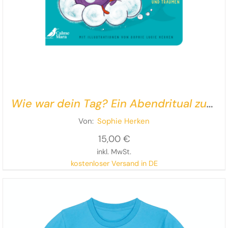
Wie war dein Tag? Ein Abendritual zum
Erzählen und Träumen
Von:
Sophie Herken
15,00
€
inkl. MwSt.
kostenloser Versand in DE