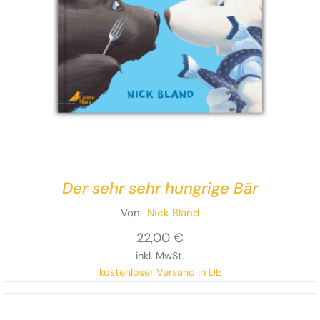
Der sehr sehr hungrige Bär
Von:
Nick Bland
22,00
€
inkl. MwSt.
kostenloser Versand in DE
Eine bärenstarke Geschichte über die Suche nach
einem netten Plätzchen für
einen unerwarteten Gast –