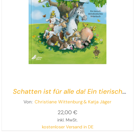
Schatten ist für alle da! Ein tierisch
demokratisches Bilderbuch
Von:
Christiane Wittenburg
& Katja Jäger
22,00
€
inkl. MwSt.
kostenloser Versand in DE