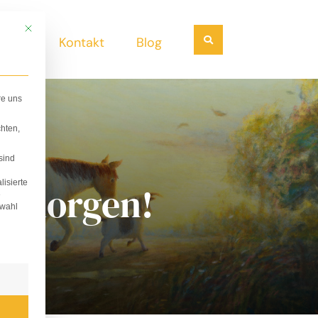
Mit diesem Button wird der Dialog geschlossen. Seine Funktionalität ist i
Suchen
ndel
Kontakt
Blog
re uns
hten,
sind
lisierte
on morgen!
e
swahl
lligung erteilt werden kann. Die erste Service-Gruppe i