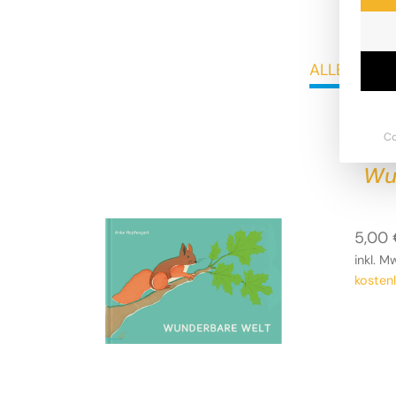
ALLE
B
Co
Wu
5,00
inkl. M
kosten