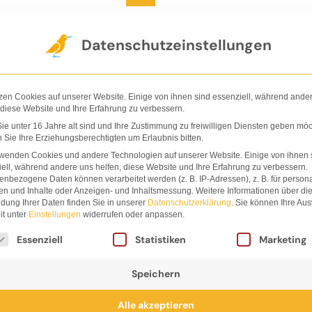
Der Verlag
Shop
Nachhaltigkeit
Ha
Datenschutzeinstellungen
zen Cookies auf unserer Website. Einige von ihnen sind essenziell, während ande
 diese Website und Ihre Erfahrung zu verbessern.
e unter 16 Jahre alt sind und Ihre Zustimmung zu freiwilligen Diensten geben möc
Sie Ihre Erziehungsberechtigten um Erlaubnis bitten.
rwenden Cookies und andere Technologien auf unserer Website. Einige von ihnen 
ell, während andere uns helfen, diese Website und Ihre Erfahrung zu verbessern.
nbezogene Daten können verarbeitet werden (z. B. IP-Adressen), z. B. für persona
her für die Welt v
en und Inhalte oder Anzeigen- und Inhaltsmessung.
Weitere Informationen über di
dung Ihrer Daten finden Sie in unserer
Datenschutzerklärung
.
Sie können Ihre Au
it unter
Einstellungen
widerrufen oder anpassen.
lgt eine Liste der Service-Gruppen, für die eine Einwi
Essenziell
Statistiken
Marketing
Speichern
Alle akzeptieren