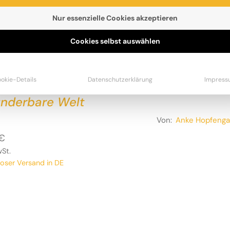
Nur essenzielle Cookies akzeptieren
ESTSELLER
BÜCHER
PAKETE
STOFFTIERE
Cookies selbst auswählen
okie-Details
Datenschutzerklärung
Impress
nderbare Welt
Von:
Anke Hopfenga
€
wSt.
loser Versand in DE