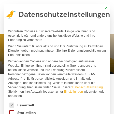
Zum
Mit die
Inhalt
Datenschutzeinstellungen
springen
Wir nutzen Cookies auf unserer Website. Einige von ihnen sind
essenziell, während andere uns helfen, diese Website und Ihre
Erfahrung zu verbessern.
Wenn Sie unter 16 Jahre alt sind und Ihre Zustimmung zu freiwilligen
Sanna Wandtke
Diensten geben möchten, müssen Sie Ihre Erziehungsberechtigten um
Erlaubnis bitten.
Wir verwenden Cookies und andere Technologien auf unserer
Website. Einige von ihnen sind essenziell, während andere uns
helfen, diese Website und Ihre Erfahrung zu verbessern.
Personenbezogene Daten können verarbeitet werden (z. B. IP-
Adressen), z. B. für personalisierte Anzeigen und Inhalte oder
Anzeigen- und Inhaltsmessung.
Weitere Informationen über die
Verwendung Ihrer Daten finden Sie in unserer
Datenschutzerklärung
.
Sie können Ihre Auswahl jederzeit unter
Einstellungen
widerrufen oder
anpassen.
Es folgt eine Liste der Service-Gruppen, für die ei
Essenziell
Statistiken