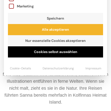
Marketing
Speichern
Alle akzeptieren
Nur essenzielle Cookies akzeptieren
Cookies selbst auswählen
Sanna Wandtke, geboren 1989 in Berlin, studierte
Illustration an der Hochschule für angewandte
Wissenschaften in Hamburg und arbeitet heute als
Cookie-Details
Datenschutzerklärung
Impressum
freie Illus- tratorin. Ihre fantasievollen, detailverliebten
Illustrationen entführen in ferne Welten. Wenn sie
nicht malt, zieht es sie in die Natur. Ihre Reisen
führten Sanna bereits mehrfach in Kolfinnas Heimat
Island.