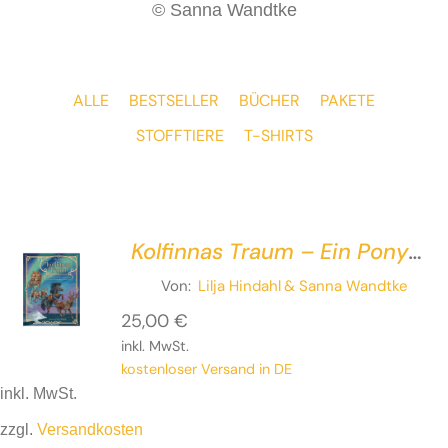
© Sanna Wandtke
ALLE
BESTSELLER
BÜCHER
PAKETE
STOFFTIERE
T-SHIRTS
Kolfinnas Traum – Ein Pony
vor dem
Von:
Lilja Hindahl
& Sanna Wandtke
Weihnachtsschlitten
25,00
€
inkl. MwSt.
kostenloser Versand in DE
inkl. MwSt.
zzgl.
Versandkosten