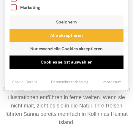
Marketing
Speichern
Alle akzeptieren
Nur essenzielle Cookies akzeptieren
Cookies selbst auswählen
Sanna Wandtke, geboren 1989 in Berlin, studierte
Illustration an der Hochschule für angewandte
Wissenschaften in Hamburg und arbeitet heute als
Cookie-Details
Datenschutzerklärung
Impressum
freie Illus- tratorin. Ihre fantasievollen, detailverliebten
Illustrationen entführen in ferne Welten. Wenn sie
nicht malt, zieht es sie in die Natur. Ihre Reisen
führten Sanna bereits mehrfach in Kolfinnas Heimat
Island.