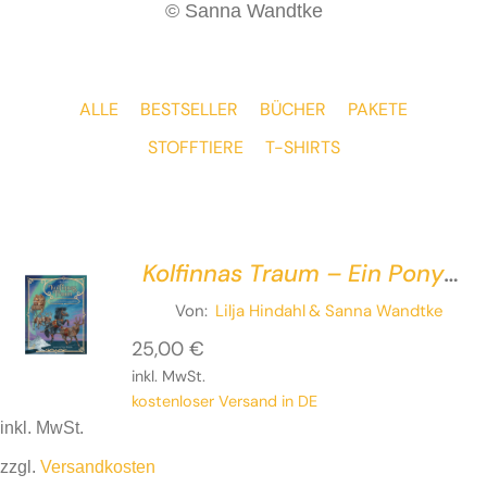
© Sanna Wandtke
ALLE
BESTSELLER
BÜCHER
PAKETE
STOFFTIERE
T-SHIRTS
Kolfinnas Traum – Ein Pony
vor dem
Von:
Lilja Hindahl
& Sanna Wandtke
Weihnachtsschlitten
25,00
€
inkl. MwSt.
kostenloser Versand in DE
inkl. MwSt.
zzgl.
Versandkosten