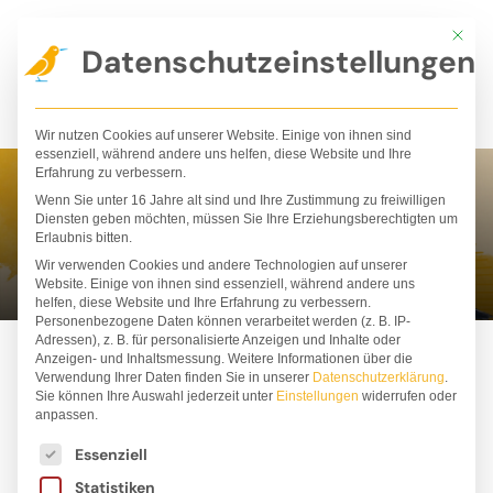
Zum
Mit die
Inhalt
Datenschutzeinstellungen
springen
Wir nutzen Cookies auf unserer Website. Einige von ihnen sind
essenziell, während andere uns helfen, diese Website und Ihre
Erfahrung zu verbessern.
Wenn Sie unter 16 Jahre alt sind und Ihre Zustimmung zu freiwilligen
Sanna Wandtke
Diensten geben möchten, müssen Sie Ihre Erziehungsberechtigten um
Erlaubnis bitten.
Wir verwenden Cookies und andere Technologien auf unserer
Website. Einige von ihnen sind essenziell, während andere uns
helfen, diese Website und Ihre Erfahrung zu verbessern.
Personenbezogene Daten können verarbeitet werden (z. B. IP-
Adressen), z. B. für personalisierte Anzeigen und Inhalte oder
Anzeigen- und Inhaltsmessung.
Weitere Informationen über die
Verwendung Ihrer Daten finden Sie in unserer
Datenschutzerklärung
.
Sie können Ihre Auswahl jederzeit unter
Einstellungen
widerrufen oder
anpassen.
Es folgt eine Liste der Service-Gruppen, für die ei
Essenziell
Statistiken