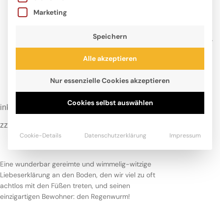
Marketing
Das krasseste Tier der Erde –
Speichern
Im Boden ist der Wurm drin!
Von:
Kai Lüftner
& Friederike Ablang
Alle akzeptieren
22,00
€
Nur essenzielle Cookies akzeptieren
inkl. MwSt.
kostenloser Versand in DE
Cookies selbst auswählen
inkl. MwSt.
zzgl.
Versandkosten
Cookie-Details
Datenschutzerklärung
Impressum
Eine wunderbar gereimte und wimmelig-witzige
Liebeserklärung an den Boden, den wir viel zu oft
achtlos mit den Füßen treten, und seinen
einzigartigen Bewohner: den Regenwurm!