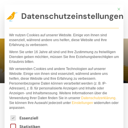
Zum
Mit die
Inhalt
Datenschutzeinstellungen
springen
Wir nutzen Cookies auf unserer Website. Einige von ihnen sind
essenziell, während andere uns helfen, diese Website und Ihre
Erfahrung zu verbessern.
Wenn Sie unter 16 Jahre alt sind und Ihre Zustimmung zu freiwilligen
Regenwurm
Diensten geben möchten, müssen Sie Ihre Erziehungsberechtigten um
Erlaubnis bitten.
Wir verwenden Cookies und andere Technologien auf unserer
Website. Einige von ihnen sind essenziell, während andere uns
helfen, diese Website und Ihre Erfahrung zu verbessern.
Personenbezogene Daten können verarbeitet werden (z. B. IP-
Adressen), z. B. für personalisierte Anzeigen und Inhalte oder
Anzeigen- und Inhaltsmessung.
Weitere Informationen über die
Verwendung Ihrer Daten finden Sie in unserer
Datenschutzerklärung
.
Sie können Ihre Auswahl jederzeit unter
Einstellungen
widerrufen oder
ALLE
BESTSELLER
BÜCHER
PAKETE
anpassen.
Es folgt eine Liste der Service-Gruppen, für die ei
STOFFTIERE
T-SHIRTS
Essenziell
Statistiken