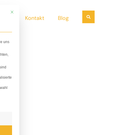
Mit diesem Button wird der Dialog geschlossen. Seine Funktionalität ist i
Suchen
ndel
Kontakt
Blog
re uns
hten,
sind
lisierte
e
swahl
lligung erteilt werden kann. Die erste Service-Gruppe i