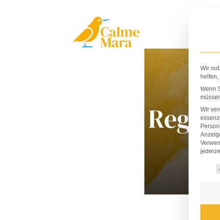
Zum
Inhalt
springen
Wir nut
helfen,
Wenn Si
müssen 
Rege
Wir ve
essenzi
Persone
Anzeig
Verwen
jederze
Es fo