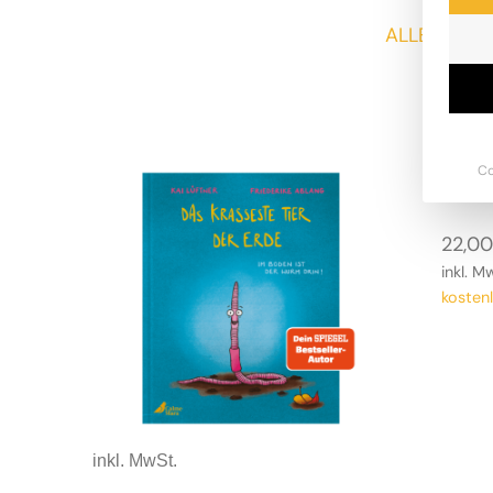
ALLE
B
Das
Co
22,0
inkl. M
kosten
inkl. MwSt.