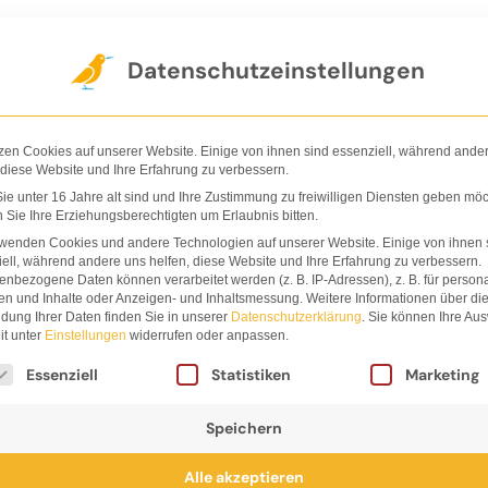
Der Verlag
Shop
Nachhaltigkeit
Ha
Datenschutzeinstellungen
zen Cookies auf unserer Website. Einige von ihnen sind essenziell, während ande
 diese Website und Ihre Erfahrung zu verbessern.
e unter 16 Jahre alt sind und Ihre Zustimmung zu freiwilligen Diensten geben möc
Sie Ihre Erziehungsberechtigten um Erlaubnis bitten.
nwurm
rwenden Cookies und andere Technologien auf unserer Website. Einige von ihnen 
ell, während andere uns helfen, diese Website und Ihre Erfahrung zu verbessern.
nbezogene Daten können verarbeitet werden (z. B. IP-Adressen), z. B. für persona
en und Inhalte oder Anzeigen- und Inhaltsmessung.
Weitere Informationen über di
dung Ihrer Daten finden Sie in unserer
Datenschutzerklärung
.
Sie können Ihre Au
it unter
Einstellungen
widerrufen oder anpassen.
lgt eine Liste der Service-Gruppen, für die eine Einwi
Essenziell
Statistiken
Marketing
Speichern
Alle akzeptieren