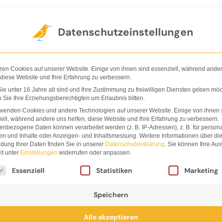
Der Verlag
Shop
Nachhaltigkeit
Ha
Datenschutzeinstellungen
zen Cookies auf unserer Website. Einige von ihnen sind essenziell, während ande
 diese Website und Ihre Erfahrung zu verbessern.
e unter 16 Jahre alt sind und Ihre Zustimmung zu freiwilligen Diensten geben möc
Sie Ihre Erziehungsberechtigten um Erlaubnis bitten.
Regenw
rwenden Cookies und andere Technologien auf unserer Website. Einige von ihnen 
ell, während andere uns helfen, diese Website und Ihre Erfahrung zu verbessern.
nbezogene Daten können verarbeitet werden (z. B. IP-Adressen), z. B. für persona
en und Inhalte oder Anzeigen- und Inhaltsmessung.
Weitere Informationen über di
dung Ihrer Daten finden Sie in unserer
Datenschutzerklärung
.
Sie können Ihre Au
it unter
Einstellungen
widerrufen oder anpassen.
lgt eine Liste der Service-Gruppen, für die eine Einwi
Essenziell
Statistiken
Marketing
Speichern
Alle akzeptieren