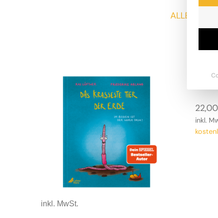
ALLE
B
Das
Co
22,0
inkl. M
kosten
inkl. MwSt.