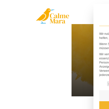
Zum
Inhalt
springen
Wir nut
helfen,
Wenn Si
müssen 
Wir ve
essenzi
Persone
Anzeig
Verwen
jederze
Es fo