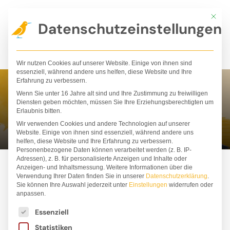
Zum
Mit die
Inhalt
Datenschutzeinstellungen
springen
Wir nutzen Cookies auf unserer Website. Einige von ihnen sind
essenziell, während andere uns helfen, diese Website und Ihre
Erfahrung zu verbessern.
Wenn Sie unter 16 Jahre alt sind und Ihre Zustimmung zu freiwilligen
Regenwurm
Diensten geben möchten, müssen Sie Ihre Erziehungsberechtigten um
Erlaubnis bitten.
Wir verwenden Cookies und andere Technologien auf unserer
Website. Einige von ihnen sind essenziell, während andere uns
helfen, diese Website und Ihre Erfahrung zu verbessern.
Personenbezogene Daten können verarbeitet werden (z. B. IP-
Adressen), z. B. für personalisierte Anzeigen und Inhalte oder
Anzeigen- und Inhaltsmessung.
Weitere Informationen über die
Verwendung Ihrer Daten finden Sie in unserer
Datenschutzerklärung
.
Sie können Ihre Auswahl jederzeit unter
Einstellungen
widerrufen oder
ALLE
BESTSELLER
BÜCHER
PAKETE
anpassen.
Es folgt eine Liste der Service-Gruppen, für die ei
STOFFTIERE
T-SHIRTS
Essenziell
Statistiken