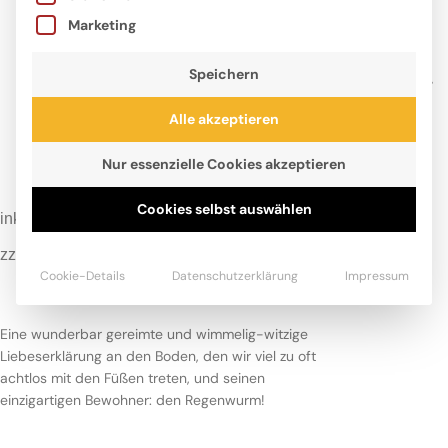
Marketing
Das krasseste Tier der Erde –
Speichern
Im Boden ist der Wurm drin!
Von:
Kai Lüftner
& Friederike Ablang
Alle akzeptieren
22,00
€
Nur essenzielle Cookies akzeptieren
inkl. MwSt.
kostenloser Versand in DE
Cookies selbst auswählen
inkl. MwSt.
zzgl.
Versandkosten
Cookie-Details
Datenschutzerklärung
Impressum
Eine wunderbar gereimte und wimmelig-witzige
Liebeserklärung an den Boden, den wir viel zu oft
achtlos mit den Füßen treten, und seinen
einzigartigen Bewohner: den Regenwurm!