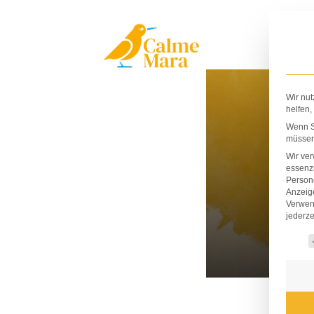
Zum
Inhalt
springen
Wir nut
helfen,
Wenn Si
müssen 
Wir ve
essenzi
Persone
Anzeig
Verwen
jederze
Es fo