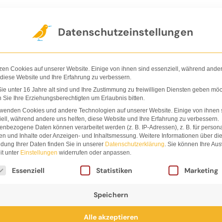
Der Verlag
Shop
Nachhaltigkeit
Ha
Datenschutzeinstellungen
zen Cookies auf unserer Website. Einige von ihnen sind essenziell, während ande
 diese Website und Ihre Erfahrung zu verbessern.
e unter 16 Jahre alt sind und Ihre Zustimmung zu freiwilligen Diensten geben möc
Sie Ihre Erziehungsberechtigten um Erlaubnis bitten.
Natur
rwenden Cookies und andere Technologien auf unserer Website. Einige von ihnen 
ell, während andere uns helfen, diese Website und Ihre Erfahrung zu verbessern.
nbezogene Daten können verarbeitet werden (z. B. IP-Adressen), z. B. für persona
en und Inhalte oder Anzeigen- und Inhaltsmessung.
Weitere Informationen über di
dung Ihrer Daten finden Sie in unserer
Datenschutzerklärung
.
Sie können Ihre Au
it unter
Einstellungen
widerrufen oder anpassen.
lgt eine Liste der Service-Gruppen, für die eine Einwi
Essenziell
Statistiken
Marketing
Speichern
Alle akzeptieren