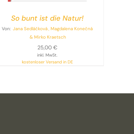
So bunt ist die Natur!
Von:
Jana Sedláčková
, Magdalena Konečná
& Mirko Kraetsch
25,00
€
inkl. MwSt.
kostenloser Versand in DE