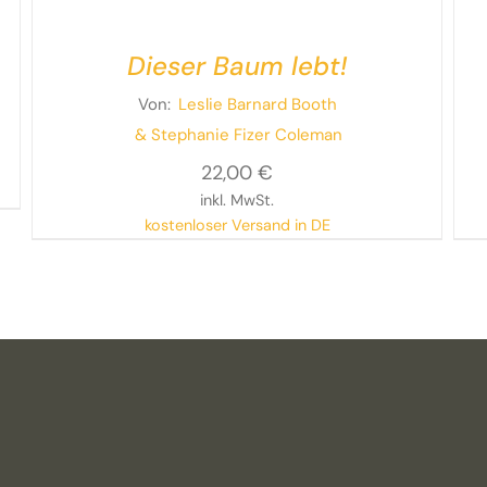
Dieser Baum lebt!
Von:
Leslie Barnard Booth
& Stephanie Fizer Coleman
22,00
€
inkl. MwSt.
kostenloser Versand in DE