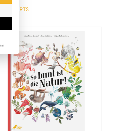
T-SHIRTS
um