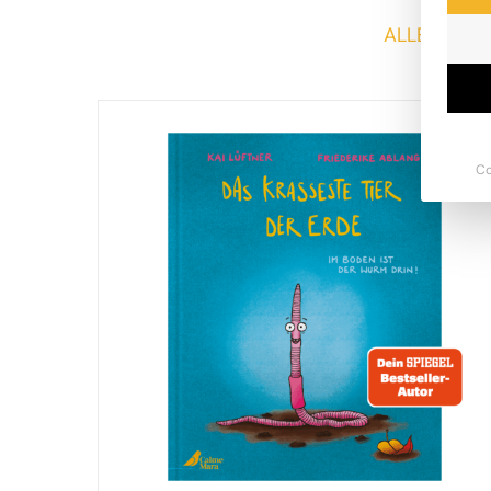
ALLE
B
Co