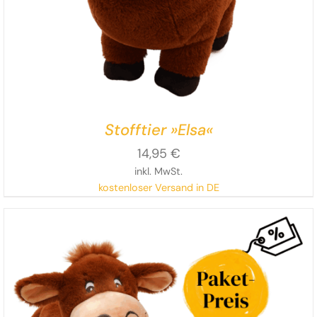
Stofftier »Elsa«
14,95
€
inkl. MwSt.
kostenloser Versand in DE
Die flauschige Stoff-Kuh fürs Kinderzimmer – auf der
Suche nach einem Für-i
mmer-Zuhause.
Vielleicht ja
bei dir?