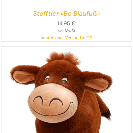
Stofftier »Bo Blaufuß«
14,95
€
inkl. MwSt.
kostenloser Versand in DE