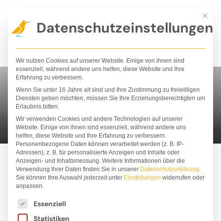
Zum
Mit die
Inhalt
Datenschutzeinstellungen
springen
Wir nutzen Cookies auf unserer Website. Einige von ihnen sind
essenziell, während andere uns helfen, diese Website und Ihre
Erfahrung zu verbessern.
Wenn Sie unter 16 Jahre alt sind und Ihre Zustimmung zu freiwilligen
Stofftiere
Diensten geben möchten, müssen Sie Ihre Erziehungsberechtigten um
Erlaubnis bitten.
Wir verwenden Cookies und andere Technologien auf unserer
Website. Einige von ihnen sind essenziell, während andere uns
helfen, diese Website und Ihre Erfahrung zu verbessern.
Personenbezogene Daten können verarbeitet werden (z. B. IP-
Adressen), z. B. für personalisierte Anzeigen und Inhalte oder
Anzeigen- und Inhaltsmessung.
Weitere Informationen über die
Verwendung Ihrer Daten finden Sie in unserer
Datenschutzerklärung
.
Sie können Ihre Auswahl jederzeit unter
Einstellungen
widerrufen oder
ALLE
BESTSELLER
BÜCHER
PAKETE
anpassen.
Es folgt eine Liste der Service-Gruppen, für die ei
STOFFTIERE
T-SHIRTS
Essenziell
Statistiken