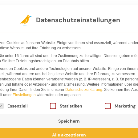
Der Verlag
Shop
Nachhaltigkeit
Ha
Datenschutzeinstellungen
zen Cookies auf unserer Website. Einige von ihnen sind essenziell, während ande
 diese Website und Ihre Erfahrung zu verbessern.
e unter 16 Jahre alt sind und Ihre Zustimmung zu freiwilligen Diensten geben möc
Sie Ihre Erziehungsberechtigten um Erlaubnis bitten.
rwenden Cookies und andere Technologien auf unserer Website. Einige von ihnen 
ell, während andere uns helfen, diese Website und Ihre Erfahrung zu verbessern.
nbezogene Daten können verarbeitet werden (z. B. IP-Adressen), z. B. für persona
Bestseller
en und Inhalte oder Anzeigen- und Inhaltsmessung.
Weitere Informationen über di
dung Ihrer Daten finden Sie in unserer
Datenschutzerklärung
.
Sie können Ihre Au
it unter
Einstellungen
widerrufen oder anpassen.
lgt eine Liste der Service-Gruppen, für die eine Einwi
Essenziell
Statistiken
Marketing
Speichern
Alle akzeptieren