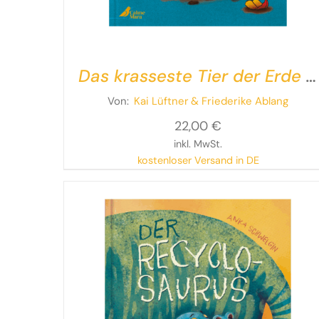
Das krasseste Tier der Erde –
Im Boden ist der Wurm drin!
Von:
Kai Lüftner
& Friederike Ablang
22,00
€
inkl. MwSt.
kostenloser Versand in DE