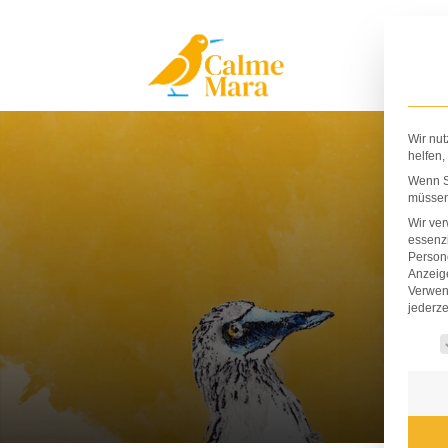
Zum
Inhalt
springen
Wir nut
helfen,
Wenn Si
müssen 
Wir ve
essenzi
Persone
Anzeig
Verwen
jederze
Es fo